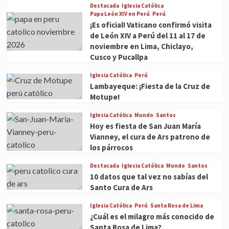
Destacada
Iglesia Católica
Papa León XIV en Perú
Perú
¡Es oficial! Vaticano confirmó visita
de León XIV a Perú del 11 al 17 de
noviembre en Lima, Chiclayo,
Cusco y Pucallpa
Iglesia Católica
Perú
Lambayeque: ¡Fiesta de la Cruz de
Motupe!
Iglesia Católica
Mundo
Santos
Hoy es fiesta de San Juan María
Vianney, el cura de Ars patrono de
los párrocos
Destacada
Iglesia Católica
Mundo
Santos
10 datos que tal vez no sabías del
Santo Cura de Ars
Iglesia Católica
Perú
Santa Rosa de Lima
¿Cuál es el milagro más conocido de
Santa Rosa de Lima?