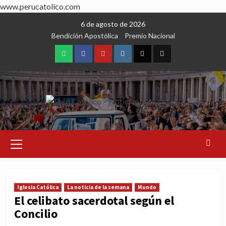
www.perucatolico.com
Skip
6 de agosto de 2026
to
Bendición Apostólica
Premio Nacional
content
WhatsApp
Facebook
Youtube
Instagram
X
TikTok
Primary
Menu
Iglesia Católica
La noticia de la semana
Mundo
El celibato sacerdotal según el
Concilio