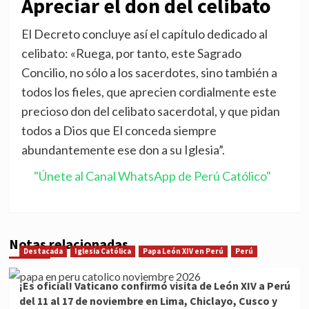
Apreciar el don del celibato
El Decreto concluye así el capítulo dedicado al
celibato: «Ruega, por tanto, este Sagrado
Concilio, no sólo a los sacerdotes, sino también a
todos los fieles, que aprecien cordialmente este
precioso don del celibato sacerdotal, y que pidan
todos a Dios que El conceda siempre
abundantemente ese don a su Iglesia”.
"Únete al Canal WhatsApp de Perú Católico"
Notas relacionadas
Destacada
Iglesia Católica
Papa León XIV en Perú
Perú
¡Es oficial! Vaticano confirmó visita de León XIV a Perú
del 11 al 17 de noviembre en Lima, Chiclayo, Cusco y