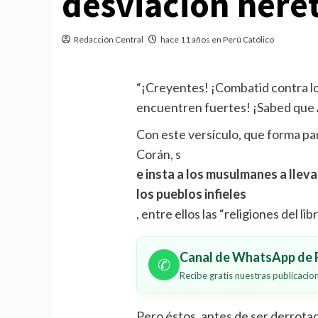
desviación herét
Redacción Central
hace 11 años en Perú Católico
“¡Creyentes! ¡Combatid contra lo
encuentren fuertes! ¡Sabed que A
Con este versículo, que forma pa
Corán, s
e insta a los musulmanes a lleva
los pueblos infieles
, entre ellos las “religiones del lib
Canal de WhatsApp de P
✆
Recibe gratis nuestras publicaci
Pero éstos, antes de ser derrotad