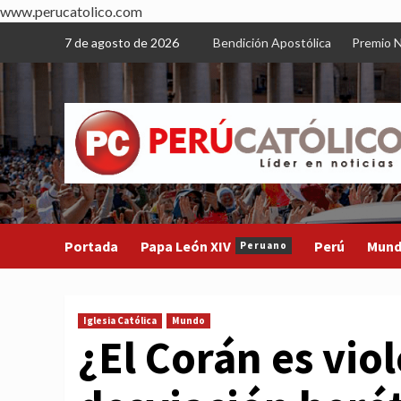
www.perucatolico.com
Skip
7 de agosto de 2026
Bendición Apostólica
Premio N
to
content
Portada
Papa León XIV
Perú
Mun
Peruano
Iglesia Católica
Mundo
¿El Corán es vio