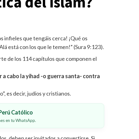
ica del islam?
s infieles que tengáis cerca! ¡Qué os
lá está con los que le temen!” (Sura 9:123).
rte de los 114 capítulos que componen el
r a cabo la yihad -o guerra santa- contra
ro”, es decir, judíos y cristianos.
erú Católico
ones en tu WhatsApp.
os, deben ser invitados a convertirse. Si