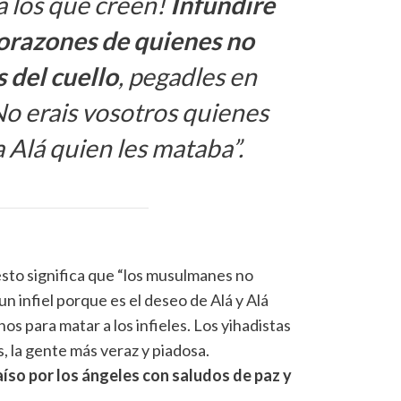
a los que creen!
Infundiré
 corazones de quienes no
 del cuello
, pegadles en
No erais vosotros quienes
 Alá quien les mataba”.
 esto significa que “los musulmanes no
n infiel porque es el deseo de Alá y Alá
os para matar a los infieles. Los yihadistas
s, la gente más veraz y piadosa.
aíso por los ángeles con saludos de paz y