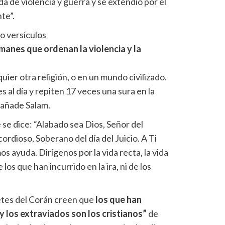
a de violencia y guerra y se extendió por el
nte”.
o versículos
lmanes que ordenan la violencia y la
quier otra religión, o en un mundo civilizado.
al día y repiten 17 veces una sura en la
, añade Salam.
e se dice: “Alabado sea Dios, Señor del
ordioso, Soberano del día del Juicio. A Ti
os ayuda. Dirígenos por la vida recta, la vida
los que han incurrido en la ira, ni de los
retes del Corán creen que
los que han
y los extraviados son los cristianos”
de