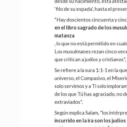
desde su nacimiento, está atestad
‘filo de su espada’, hasta el prese
“Hay doscientos cincuenta y cinc
en el libro sagrado de los musu
matanza
, lo que no está permitido en cual
Los musulmanes rezan cinco veces 
que critican a judíos y cristianos”
Se refiere a la sura 1:1-1 en la qu
universo, el Compasivo, el Miseric
solo servimos y a Ti solo imploram
de los que Tú has agraciado, no de 
extraviados”.
Según explica Salam, “los intérp
incurrido en la ira son los judíos