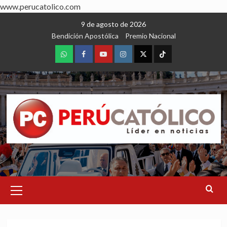
www.perucatolico.com
Skip
9 de agosto de 2026
to
Bendición Apostólica
Premio Nacional
content
WhatsApp
Facebook
Youtube
Instagram
X
TikTok
Primary
Menu