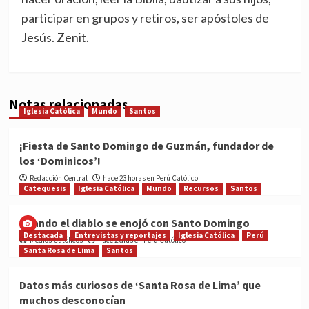
participar en grupos y retiros, ser apóstoles de
Jesús. Zenit.
Notas relacionadas
Iglesia Católica
Mundo
Santos
¡Fiesta de Santo Domingo de Guzmán, fundador de
los ‘Dominicos’!
Redacción Central
hace 23 horas en Perú Católico
Catequesis
Iglesia Católica
Mundo
Recursos
Santos
Cuando el diablo se enojó con Santo Domingo
Destacada
Entrevistas y reportajes
Iglesia Católica
Perú
Medios Católicos
hace 2 días en Perú Católico
Santa Rosa de Lima
Santos
Datos más curiosos de ‘Santa Rosa de Lima’ que
muchos desconocían