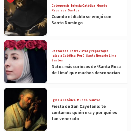
Catequesis
Iglesia Católica
Mundo
Recursos
Santos
Cuando el diablo se enojó con
Santo Domingo
Destacada
Entrevistas y reportajes
Iglesia Católica
Perú
Santa Rosa de Lima
Santos
Datos más curiosos de ‘Santa Rosa
de Lima’ que muchos desconocían
Iglesia Católica
Mundo
Santos
Fiesta de San Cayetano: te
contamos quién era y por qué es
tan venerado