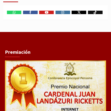
WhatsApp
Facebook
Youtube
Instagram
X
TikTok
Premiación