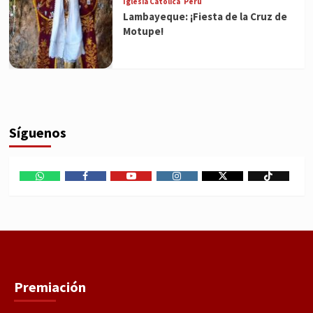
Iglesia Católica
Perú
Lambayeque: ¡Fiesta de la Cruz de
Motupe!
Síguenos
WhatsApp
Facebook
Youtube
Instagram
X
TikTok
Premiación