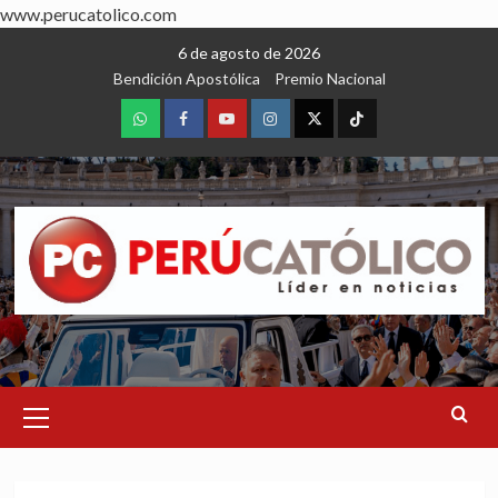
www.perucatolico.com
Skip
6 de agosto de 2026
to
Bendición Apostólica
Premio Nacional
content
WhatsApp
Facebook
Youtube
Instagram
X
TikTok
Primary
Menu