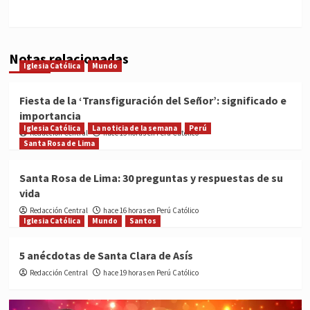
Notas relacionadas
Iglesia Católica
Mundo
Fiesta de la ‘Transfiguración del Señor’: significado e
importancia
Iglesia Católica
La noticia de la semana
Perú
Redacción Central
hace 15 horas en Perú Católico
Santa Rosa de Lima
Santa Rosa de Lima: 30 preguntas y respuestas de su
vida
Redacción Central
hace 16 horas en Perú Católico
Iglesia Católica
Mundo
Santos
5 anécdotas de Santa Clara de Asís
Redacción Central
hace 19 horas en Perú Católico