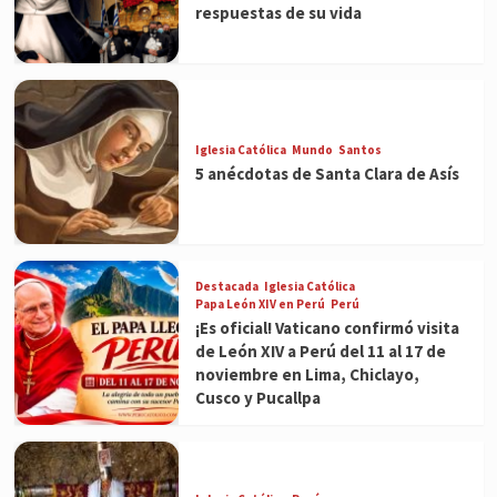
respuestas de su vida
Iglesia Católica
Mundo
Santos
5 anécdotas de Santa Clara de Asís
Destacada
Iglesia Católica
Papa León XIV en Perú
Perú
¡Es oficial! Vaticano confirmó visita
de León XIV a Perú del 11 al 17 de
noviembre en Lima, Chiclayo,
Cusco y Pucallpa