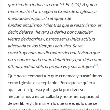
que tiende a inducir a error (cf. Ef 4, 14). A quien
tiene una fe clara, según el Credo de la Iglesia, a
menudo se le aplica la etiqueta de
fundamentalismo. Mientras que el relativismo, es
decir, dejarse
«
llevar a la deriva por cualquier
viento de doctrina
»
, parece ser la única actitud
adecuada en los tiempos actuales. Se va
constituyendo una dictadura del relativismo que
no reconoce nada como definitivo y que deja como
[3]
ú
ltima medida s
ólo el propio yo y sus antojos
»
.
Que no se comparta lo que creemos y trasmitimos
como Iglesia, es aceptable. Pero que se quiera
apartar a la Iglesia y obligarla por diversos
mecanismos a estar callada y no tener capacidad
de ser libre y afirmar en lo que cree, es lo que se