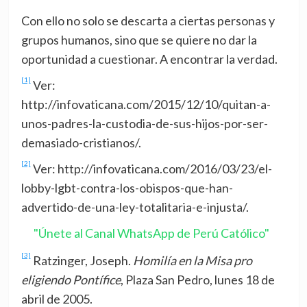
Con ello no solo se descarta a ciertas personas y
grupos humanos, sino que se quiere no dar la
oportunidad a cuestionar. A encontrar la verdad.
[1]
Ver:
http://infovaticana.com/2015/12/10/quitan-a-
unos-padres-la-custodia-de-sus-hijos-por-ser-
demasiado-cristianos/.
[2]
Ver: http://infovaticana.com/2016/03/23/el-
lobby-lgbt-contra-los-obispos-que-han-
advertido-de-una-ley-totalitaria-e-injusta/.
"Únete al Canal WhatsApp de Perú Católico"
[3]
Ratzinger, Joseph.
Homilía en la Misa pro
eligiendo Pontífice
, Plaza San Pedro, lunes 18 de
abril de 2005.