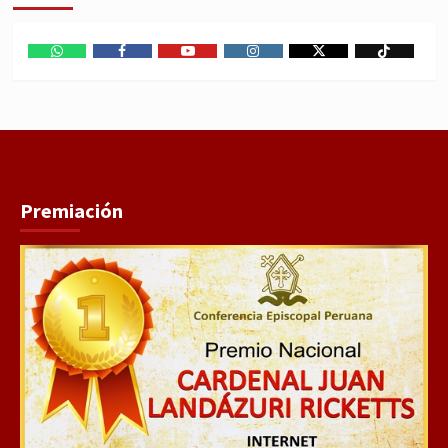
WhatsApp
Facebook
Youtube
Instagram
X
TikTok
Premiación