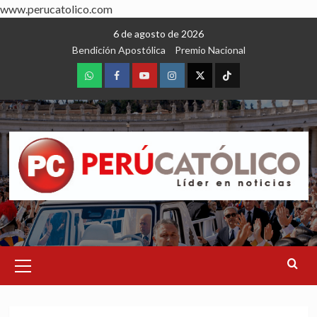
www.perucatolico.com
Skip
6 de agosto de 2026
to
Bendición Apostólica
Premio Nacional
content
WhatsApp
Facebook
Youtube
Instagram
X
TikTok
Primary
Menu