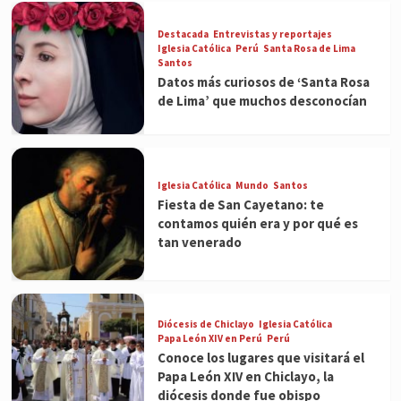
Destacada
Entrevistas y reportajes
Iglesia Católica
Perú
Santa Rosa de Lima
Santos
Datos más curiosos de ‘Santa Rosa
de Lima’ que muchos desconocían
Iglesia Católica
Mundo
Santos
Fiesta de San Cayetano: te
contamos quién era y por qué es
tan venerado
Diócesis de Chiclayo
Iglesia Católica
Papa León XIV en Perú
Perú
Conoce los lugares que visitará el
Papa León XIV en Chiclayo, la
diócesis donde fue obispo