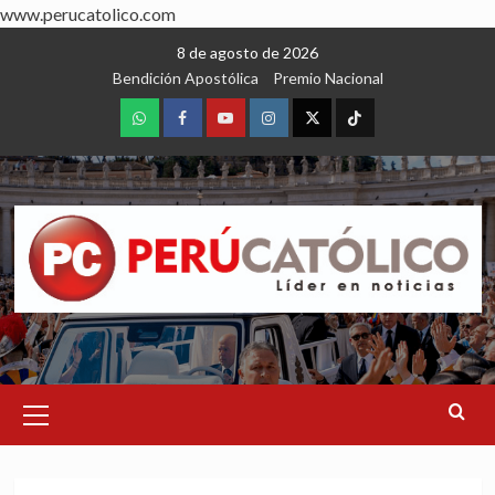
www.perucatolico.com
Skip
8 de agosto de 2026
to
Bendición Apostólica
Premio Nacional
content
WhatsApp
Facebook
Youtube
Instagram
X
TikTok
Primary
Menu