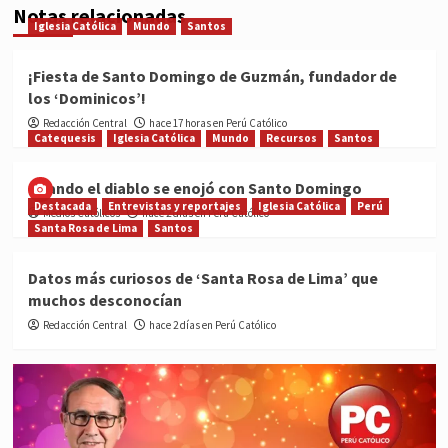
Notas relacionadas
Iglesia Católica
Mundo
Santos
¡Fiesta de Santo Domingo de Guzmán, fundador de
los ‘Dominicos’!
Redacción Central
hace 17 horas en Perú Católico
Catequesis
Iglesia Católica
Mundo
Recursos
Santos
Cuando el diablo se enojó con Santo Domingo
Destacada
Entrevistas y reportajes
Iglesia Católica
Perú
Medios Católicos
hace 2 días en Perú Católico
Santa Rosa de Lima
Santos
Datos más curiosos de ‘Santa Rosa de Lima’ que
muchos desconocían
Redacción Central
hace 2 días en Perú Católico