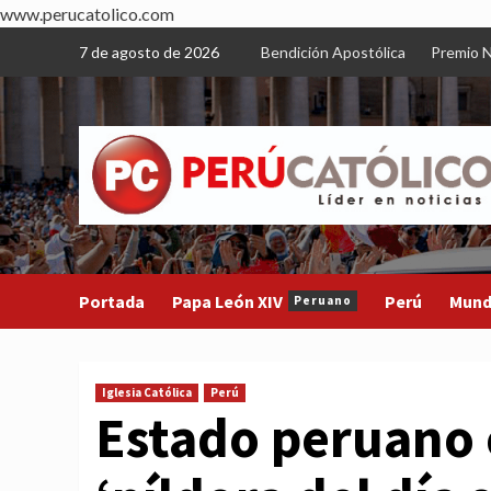
www.perucatolico.com
Skip
7 de agosto de 2026
Bendición Apostólica
Premio N
to
content
Portada
Papa León XIV
Perú
Mun
Peruano
Iglesia Católica
Perú
Estado peruano 