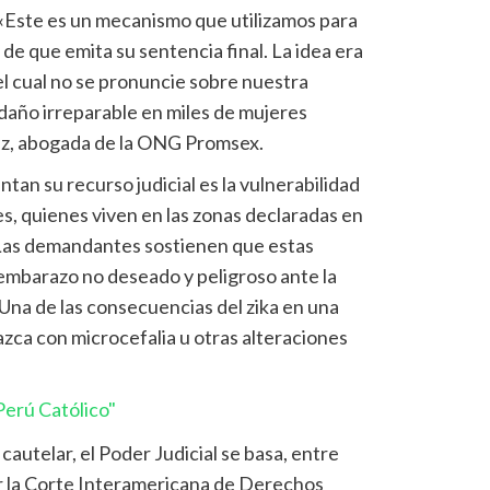
 «Este es un mecanismo que utilizamos para
 de que emita su sentencia final. La idea era
el cual no se pronuncie sobre nuestra
daño irreparable en miles de mujeres
ez
, abogada de la ONG
Promsex
.
an su recurso judicial es la vulnerabilidad
s, quienes viven en las zonas declaradas en
 Las demandantes sostienen que estas
embarazo no deseado y peligroso ante la
 Una de las consecuencias del
zika
en una
zca con microcefalia u otras alteraciones
erú Católico"
cautelar, el Poder Judicial se basa, entre
or la Corte Interamericana de Derechos