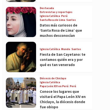
Destacada
Entrevistas y reportajes
Iglesia Católica
Perú
Santa Rosa de Lima
Santos
Datos más curiosos de
‘Santa Rosa de Lima’ que
muchos desconocían
Iglesia Católica
Mundo
Santos
Fiesta de San Cayetano: te
contamos quién era y por
qué es tan venerado
Diócesis de Chiclayo
Iglesia Católica
Papa León XIV en Perú
Perú
Conoce los lugares que
visitará el Papa León XIV en
Chiclayo, la diócesis donde
fue obispo