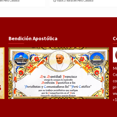
 en Perú Católico
hace 17 horas en Perú Católico
Bendición Apostólica
C
Me
Ce
co
pr
ww
«1