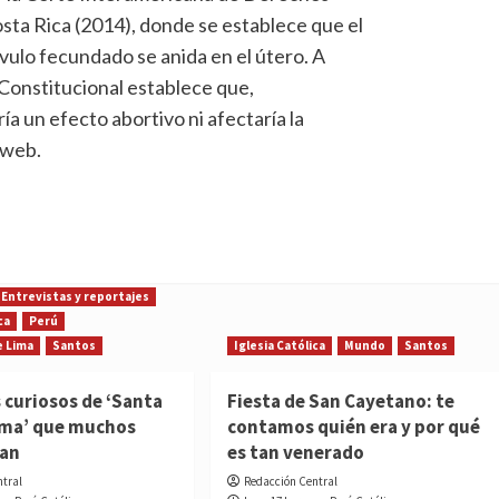
sta Rica (2014), donde se establece que el
óvulo fecundado se anida en el útero. A
 Constitucional establece que,
a un efecto abortivo ni afectaría la
 web.
Entrevistas y reportajes
ca
Perú
e Lima
Santos
Iglesia Católica
Mundo
Santos
 curiosos de ‘Santa
Fiesta de San Cayetano: te
ima’ que muchos
contamos quién era y por qué
ían
es tan venerado
ntral
Redacción Central