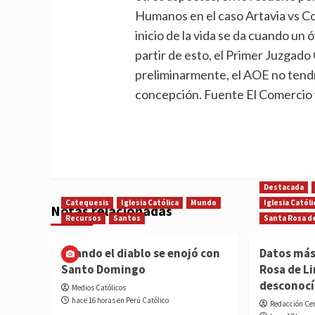
Humanos en el caso
Artavia
vs
Co
inicio de la vida se da cuando un 
partir de esto, el Primer Juzgado
preliminarmente, el AOE no tendrí
concepción. Fuente El Comercio
Destacada
Catequesis
Iglesia Católica
Mundo
Iglesia Católi
Notas relacionadas
Recursos
Santos
Santa Rosa d
Cuando el diablo se enojó con
Datos más
Santo Domingo
Rosa de L
desconoc
Medios Católicos
hace 16 horas en Perú Católico
Redacción Ce