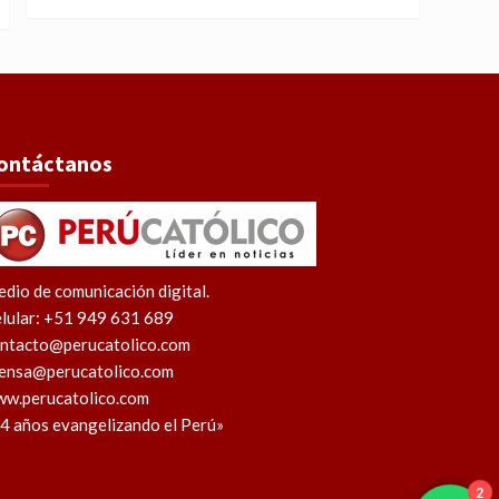
ontáctanos
dio de comunicación digital.
lular: +51 949 631 689
ntacto@perucatolico.com
ensa@perucatolico.com
w.perucatolico.com
4 años evangelizando el Perú»
2