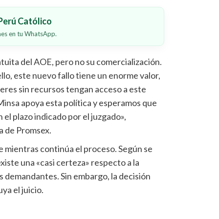
erú Católico
ones en tu WhatsApp.
atuita del AOE, pero no su comercialización.
llo, este nuevo fallo tiene un enorme valor,
jeres sin recursos tengan acceso a este
Minsa apoya esta política y esperamos que
el plazo indicado por el juzgado»,
a de
Promsex
.
e mientras continúa el proceso. Según se
existe una «casi certeza» respecto a la
as demandantes. Sin embargo, la decisión
ya el juicio.