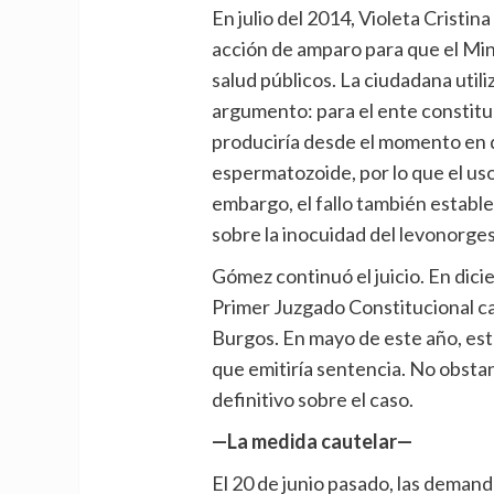
En julio del 2014, Violeta Cristi
acción de amparo para que el Min
salud públicos. La ciudadana utili
argumento: para el ente constitu
produciría desde el momento en 
espermatozoide, por lo que el uso 
embargo, el fallo también estable
sobre la inocuidad del
levonorges
Gómez continuó el juicio. En dici
Primer Juzgado Constitucional cap
Burgos. En mayo de este año, est
que emitiría sentencia. No obstant
definitivo sobre el caso.
—La medida cautelar—
El 20 de junio pasado, las deman