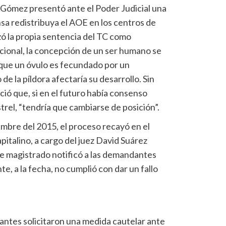
na Gómez presentó ante el Poder Judicial una
sa redistribuya el AOE en los centros de
zó la propia sentencia del
TC
como
cional, la concepción de un ser humano se
que un óvulo es fecundado por un
de la píldora afectaría su desarrollo. Sin
ció que, si en el futuro había consenso
trel
, “tendría que cambiarse de posición”.
embre del 2015, el proceso recayó en el
italino, a cargo del juez David
Suárez
e magistrado notificó a las demandantes
e, a la fecha, no cumplió con dar un fallo
dantes solicitaron una medida cautelar ante