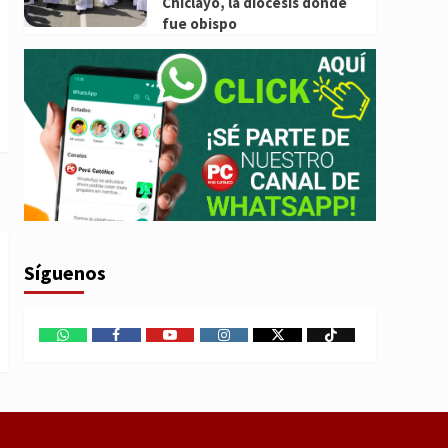
Chiclayo, la diócesis donde
fue obispo
Síguenos
WhatsApp
Facebook
Youtube
Instagram
X
TikTok