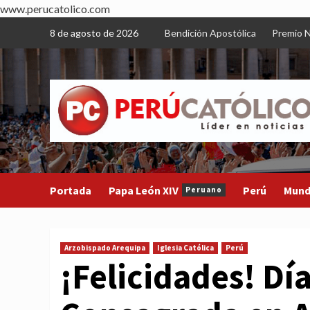
www.perucatolico.com
Skip
8 de agosto de 2026
Bendición Apostólica
Premio N
to
content
Portada
Papa León XIV
Perú
Mun
Peruano
Arzobispado Arequipa
Iglesia Católica
Perú
¡Felicidades! Día