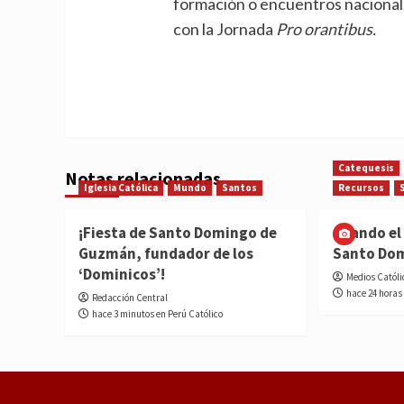
formación o encuentros nacional
con la Jornada
Pro orantibus.
Catequesis
Notas relacionadas
Iglesia Católica
Mundo
Santos
Recursos
¡Fiesta de Santo Domingo de
Cuando el 
Guzmán, fundador de los
Santo Do
‘Dominicos’!
Medios Católi
hace 24 horas
Redacción Central
hace 3 minutos en Perú Católico