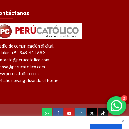
ontáctanos
dio de comunicación digital.
lular: +51 949 631 689
ntacto@perucatolico.com
ensa@perucatolico.com
w.perucatolico.com
4 años evangelizando el Perú»
2
WhatsApp
Facebook
Youtube
Instagram
X
TikTok