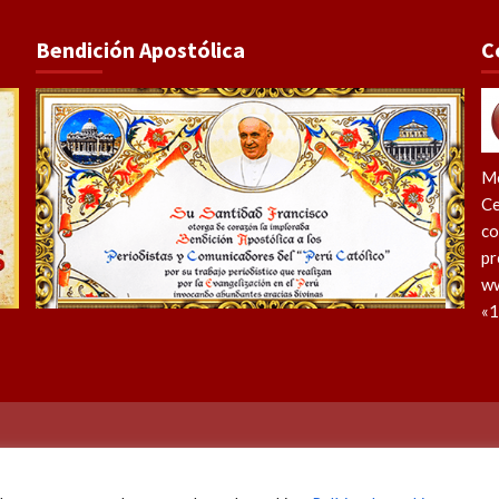
Bendición Apostólica
C
Me
Ce
co
pr
ww
«1