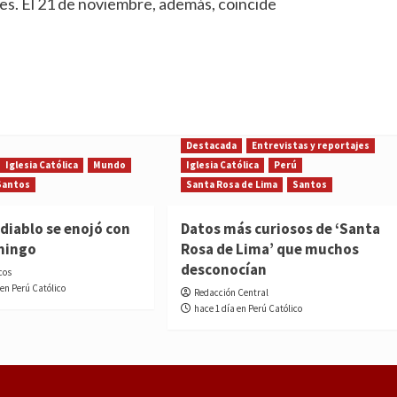
es. El 21 de noviembre, además, coincide
Destacada
Entrevistas y reportajes
Iglesia Católica
Mundo
Iglesia Católica
Perú
Santos
Santa Rosa de Lima
Santos
diablo se enojó con
Datos más curiosos de ‘Santa
mingo
Rosa de Lima’ que muchos
desconocían
cos
 en Perú Católico
Redacción Central
hace 1 día en Perú Católico