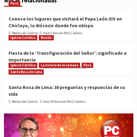
Notas relacionadas
Perú
Conoce los lugares que visitará el Papa León XIV en
Chiclayo, la diócesis donde fue obispo
Redacción Central
hace 1 hora en Perú Católico
Iglesia Católica
Mundo
Fiesta de la ‘Transfiguración del Señor’: significado e
importancia
Iglesia Católica
La noticia de la semana
Perú
Redacción Central
hace 18 horas en Perú Católico
Santa Rosa de Lima
Santa Rosa de Lima: 30 preguntas y respuestas de su
vida
Redacción Central
hace 19 horas en Perú Católico