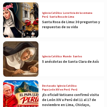
Iglesia Católica
La noticia de la semana
Perú
Santa Rosa de Lima
Santa Rosa de Lima: 30 preguntas y
respuestas de su vida
Iglesia Católica
Mundo
Santos
5 anécdotas de Santa Clara de Asís
Destacada
Iglesia Católica
Papa León XIV en Perú
Perú
¡Es oficial! Vaticano confirmó visita
de León XIV a Perú del 11 al 17 de
noviembre en Lima, Chiclayo,