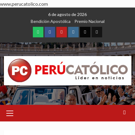
www.perucatolico.com
Skip
6 de agosto de 2026
to
Bendición Apostólica
Premio Nacional
content
WhatsApp
Facebook
Youtube
Instagram
X
TikTok
Primary
Menu