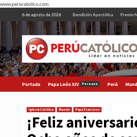
www.perucatolico.com
Skip
6 de agosto de 2026
Bendición Apostólica
Premio N
to
content
Portada
Papa León XIV
Perú
Mun
Peruano
Iglesia Católica
Mundo
Papa Francisco
¡Feliz aniversar