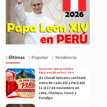
Últimas
Popular
Tendencia
Destacada
Iglesia Católica
Papa León XIV en Perú
Perú
¡Es oficial! Vaticano confirmó
visita de León XIV a Perú del
11 al 17 de noviembre en
Lima, Chiclayo, Cusco y
Pucallpa