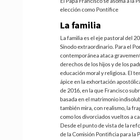
El Papa Francisco se asoma a la 
elección como Pontífice
La familia
La familia es el eje pastoral del 
Sínodo extraordinario. Para el Pon
contemporánea ataca gravemente a
derechos de los hijos y de los pa
educación moral y religiosa. El t
ápice en la exhortación apostóli
de 2016, en la que Francisco subra
basada en el matrimonio indisolu
también mira, con realismo, la f
como los divorciados vueltos a cas
Desde el punto de vista de la refo
de la Comisión Pontificia para la