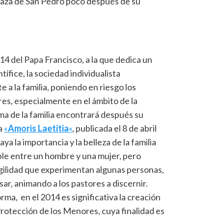
Plaza de San Pedro poco después de su
2014 del Papa Francisco, a la que dedica un
tífice, la sociedad individualista
 la familia, poniendo en riesgo los
dres, especialmente en el ámbito de la
ema de la familia encontrará después su
ca
«
Amoris Laetitia
«
, publicada el 8 de abril
ya la importancia y la belleza de la familia
ble entre un hombre y una mujer, pero
ragilidad que experimentan algunas personas,
ar, animando a los pastores a discernir.
rma, en el 2014 es significativa la creación
 Protección de los Menores, cuya finalidad es