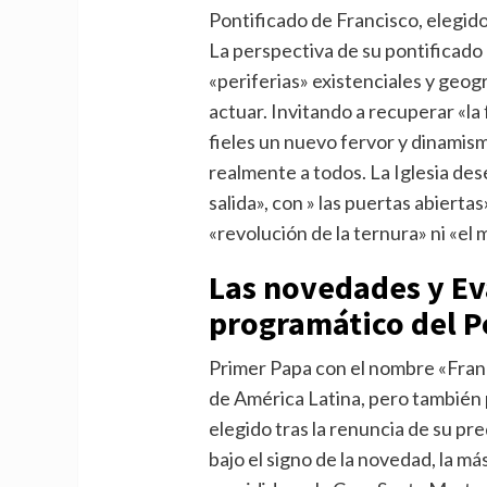
Pontificado de Francisco, elegi
La perspectiva de su pontificado 
«periferias» existenciales y geog
actuar. Invitando a recuperar «la 
fieles un nuevo fervor y dinamis
realmente a todos. La Iglesia des
salida», con » las puertas abiert
«revolución de la ternura» ni «el m
Las novedades y Ev
programático del P
Primer Papa con el nombre «Franci
de América Latina, pero también
elegido tras la renuncia de su pr
bajo el signo de la novedad, la más