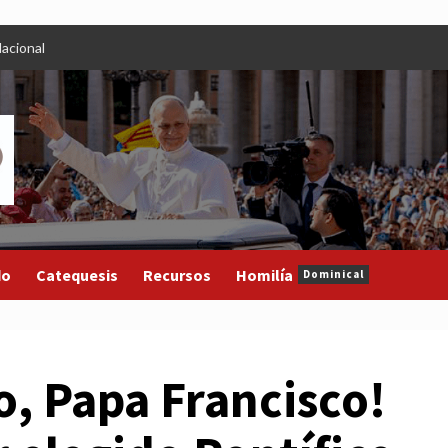
acional
do
Catequesis
Recursos
Homilía
Dominical
io, Papa Francisco!