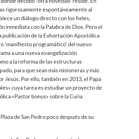
 donde decidió -otra novedad- residir. En
das rigorosamente espontáneamente al
blece un diálogo directo con los fieles,
n inmediata con la Palabra de Dios. Pero el
 publicación de la Exhortación Apostólica
o ‘manifiesto programático’ del nuevo
llama a una nueva evangelización
como a la reforma de las estructuras
papado, para que sean más misioneras y más
or Jesús. Por ello, también en 2013, el Papa
les» cuya tarea es estudiar un proyecto de
ólica «Pastor bonus» sobre la Curia