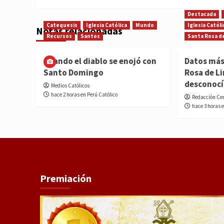
Destacada
Catequesis
Iglesia Católica
Mundo
Iglesia Católi
Notas relacionadas
Recursos
Santos
Santa Rosa d
Cuando el diablo se enojó con
Datos más
Santo Domingo
Rosa de L
desconoc
Medios Católicos
hace 2 horas en Perú Católico
Redacción Ce
hace 3 horas 
Premiación