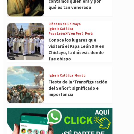
contamos quién era y por
qué es tan venerado
Diócesis de Chiclayo
Iglesia Católica
Papa León XIV en Perú
Perú
Conoce los lugares que
visitará el Papa León XIV en
Chiclayo, la diócesis donde
fue obispo
Iglesia Católica
Mundo
Fiesta de la ‘Transfiguración
del Señor’: significado e
importancia