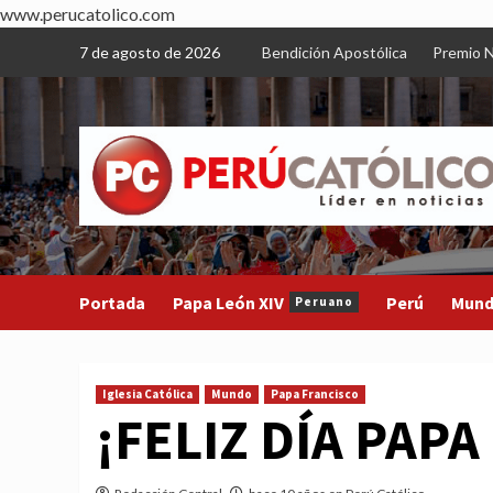
www.perucatolico.com
Skip
7 de agosto de 2026
Bendición Apostólica
Premio N
to
content
Portada
Papa León XIV
Perú
Mun
Peruano
Iglesia Católica
Mundo
Papa Francisco
¡FELIZ DÍA PAP