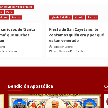
Entrevistas y reportajes
ca
Perú
e Lima
Santos
Iglesia Católica
Mundo
Santos
 curiosos de ‘Santa
Fiesta de San Cayetano: te
ima’ que muchos
contamos quién era y por qué
ían
es tan venerado
ntral
Redacción Central
en Perú Católico
hace 3 horas en Perú Católico
Bendición Apostólica
C