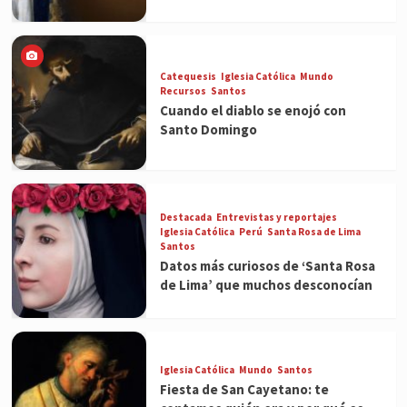
Catequesis
Iglesia Católica
Mundo
Recursos
Santos
Cuando el diablo se enojó con
Santo Domingo
Destacada
Entrevistas y reportajes
Iglesia Católica
Perú
Santa Rosa de Lima
Santos
Datos más curiosos de ‘Santa Rosa
de Lima’ que muchos desconocían
Iglesia Católica
Mundo
Santos
Fiesta de San Cayetano: te