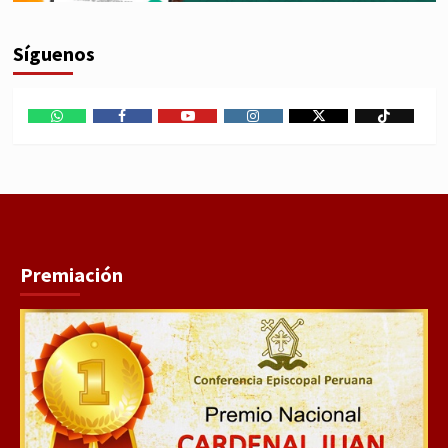
Síguenos
WhatsApp
Facebook
Youtube
Instagram
X
TikTok
Premiación