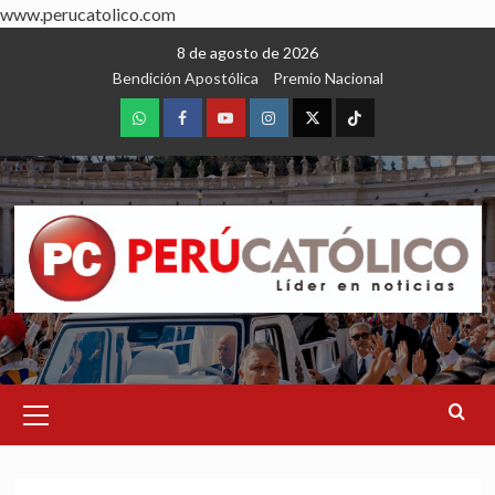
www.perucatolico.com
Skip
8 de agosto de 2026
to
Bendición Apostólica
Premio Nacional
content
WhatsApp
Facebook
Youtube
Instagram
X
TikTok
Primary
Menu