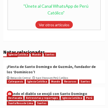
"Únete al Canal WhatsApp de Perú
Católico"
Ver otros artículos
Notas relacionadas
Iglesia Católica
Mundo
Santos
¡Fiesta de Santo Domingo de Guzmán, fundador de
los ‘Dominicos’!
Redacción Central
hace 3 horas en Perú Católico
Catequesis
Iglesia Católica
Mundo
Recursos
Santos
Cuando el diablo se enojó con Santo Domingo
Destacada
Entrevistas y reportajes
Iglesia Católica
Perú
Medios Católicos
hace 1 día en Perú Católico
Santa Rosa de Lima
Santos