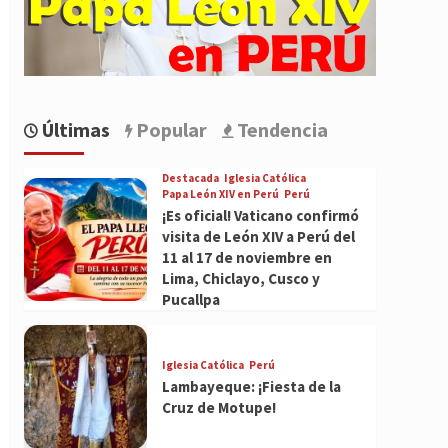
Últimas
Popular
Tendencia
Destacada
Iglesia Católica
Papa León XIV en Perú
Perú
¡Es oficial! Vaticano confirmó
visita de León XIV a Perú del
11 al 17 de noviembre en
Lima, Chiclayo, Cusco y
Pucallpa
Iglesia Católica
Perú
Lambayeque: ¡Fiesta de la
Cruz de Motupe!