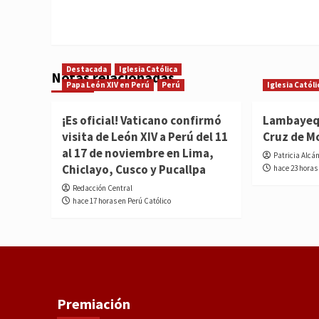
Destacada
Iglesia Católica
Notas relacionadas
Papa León XIV en Perú
Perú
Iglesia Católi
¡Es oficial! Vaticano confirmó
Lambayequ
visita de León XIV a Perú del 11
Cruz de M
al 17 de noviembre en Lima,
Patricia Alcá
Chiclayo, Cusco y Pucallpa
hace 23 horas
Redacción Central
hace 17 horas en Perú Católico
Premiación