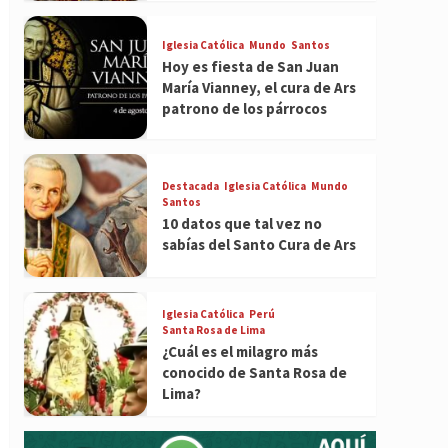
Iglesia Católica
Mundo
Santos
Hoy es fiesta de San Juan
María Vianney, el cura de Ars
patrono de los párrocos
Destacada
Iglesia Católica
Mundo
Santos
10 datos que tal vez no
sabías del Santo Cura de Ars
Iglesia Católica
Perú
Santa Rosa de Lima
¿Cuál es el milagro más
conocido de Santa Rosa de
Lima?