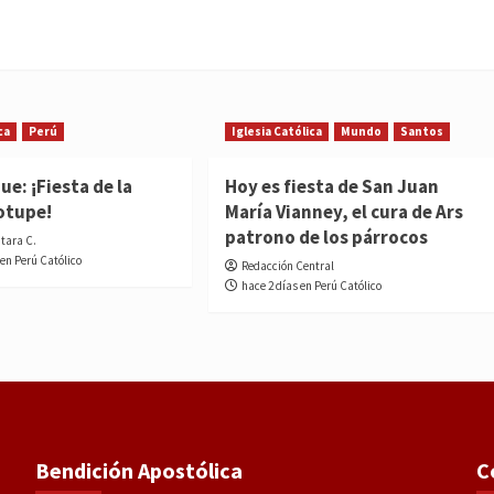
ca
Perú
Iglesia Católica
Mundo
Santos
e: ¡Fiesta de la
Hoy es fiesta de San Juan
otupe!
María Vianney, el cura de Ars
patrono de los párrocos
ntara C.
 en Perú Católico
Redacción Central
hace 2 días en Perú Católico
Bendición Apostólica
C