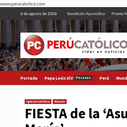
www.perucatolico.com
Skip
6 de agosto de 2026
Bendición Apostólica
Premio N
to
content
Portada
Papa León XIV
Perú
Mun
Peruano
Iglesia Católica
Mundo
FIESTA de la ‘As