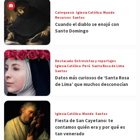
Catequesis
Iglesia Católica
Mundo
Recursos
Santos
Cuando el diablo se enojó con
Santo Domingo
Destacada
Entrevistas y reportajes
Iglesia Católica
Perú
Santa Rosa de Lima
Santos
Datos más curiosos de ‘Santa Rosa
de Lima’ que muchos desconocían
Iglesia Católica
Mundo
Santos
Fiesta de San Cayetano: te
contamos quién era y por qué es
tan venerado