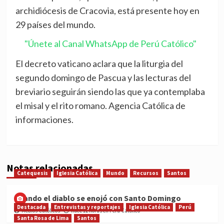
archidiócesis de Cracovia, está presente hoy en
29 países del mundo.
"Únete al Canal WhatsApp de Perú Católico"
El decreto vaticano aclara que la liturgia del
segundo domingo de Pascua y las lecturas del
breviario seguirán siendo las que ya contemplaba
el misal y el rito romano. Agencia Católica de
informaciones.
Notas relacionadas
Catequesis
Iglesia Católica
Mundo
Recursos
Santos
Cuando el diablo se enojó con Santo Domingo
Destacada
Entrevistas y reportajes
Iglesia Católica
Perú
Medios Católicos
hace 12 horas en Perú Católico
Santa Rosa de Lima
Santos