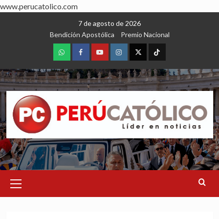
www.perucatolico.com
Skip
7 de agosto de 2026
to
Bendición Apostólica
Premio Nacional
content
WhatsApp
Facebook
Youtube
Instagram
X
TikTok
Primary
Menu