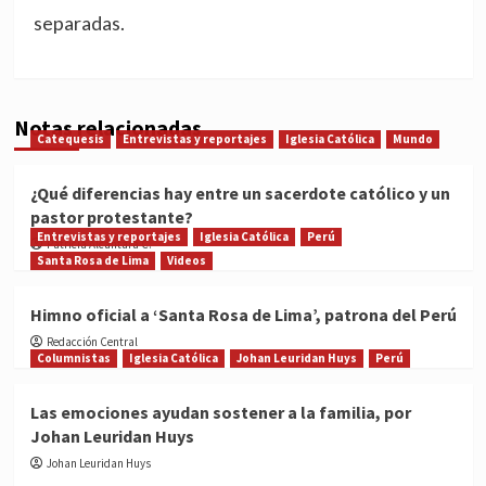
separadas.
Notas relacionadas
Catequesis
Entrevistas y reportajes
Iglesia Católica
Mundo
¿Qué diferencias hay entre un sacerdote católico y un
pastor protestante?
Entrevistas y reportajes
Iglesia Católica
Perú
Patricia Alcántara C.
Santa Rosa de Lima
Videos
Himno oficial a ‘Santa Rosa de Lima’, patrona del Perú
Redacción Central
Columnistas
Iglesia Católica
Johan Leuridan Huys
Perú
Las emociones ayudan sostener a la familia, por
Johan Leuridan Huys
Johan Leuridan Huys