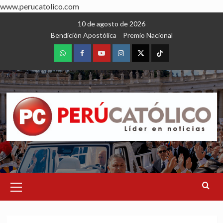
www.perucatolico.com
Skip
10 de agosto de 2026
to
Bendición Apostólica
Premio Nacional
content
WhatsApp
Facebook
Youtube
Instagram
X
TikTok
Primary
Menu