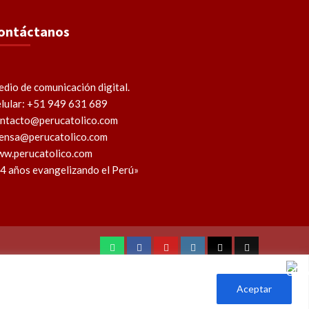
ontáctanos
dio de comunicación digital.
lular: +51 949 631 689
ntacto@perucatolico.com
ensa@perucatolico.com
w.perucatolico.com
4 años evangelizando el Perú»
WhatsApp
Facebook
Youtube
Instagram
X
TikTok
Aceptar
l Perú