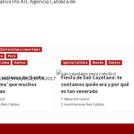
tiva Pío XII. Agencia Católica de
Entrevistas y reportajes
ca
Perú
e Lima
Santos
Iglesia Católica
Mundo
Santos
 curiosos de ‘Santa
Fiesta de San Cayetano: te
ima’ que muchos
contamos quién era y por qué
ían
es tan venerado
tral
Redacción Central
n Perú Católico
hace 8 horas en Perú Católico