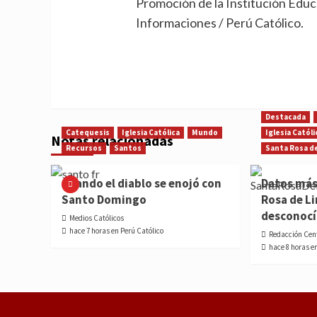
Promoción de la Institución Educa
Informaciones / Perú Católico.
Destacada
Catequesis
Iglesia Católica
Mundo
Iglesia Católi
Notas relacionadas
Recursos
Santos
Santa Rosa d
Cuando el diablo se enojó con
Datos más
Santo Domingo
Rosa de L
desconoc
Medios Católicos
hace 7 horas en Perú Católico
Redacción Cen
hace 8 horas e