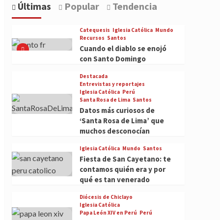
Últimas
Popular
Tendencia
Catequesis
Iglesia Católica
Mundo
Recursos
Santos
Cuando el diablo se enojó
con Santo Domingo
Destacada
Entrevistas y reportajes
Iglesia Católica
Perú
Santa Rosa de Lima
Santos
Datos más curiosos de
‘Santa Rosa de Lima’ que
muchos desconocían
Iglesia Católica
Mundo
Santos
Fiesta de San Cayetano: te
contamos quién era y por
qué es tan venerado
Diócesis de Chiclayo
Iglesia Católica
Papa León XIV en Perú
Perú