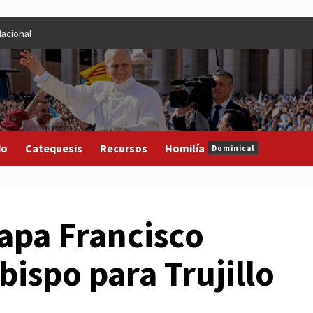
acional
do
Catequesis
Recursos
Homilía
Dominical
apa Francisco
ispo para Trujillo