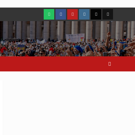
WhatsApp
Facebook
Youtube
Instagram
X
TikTok