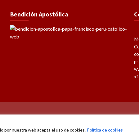
Bendición Apostólica
C
Me
Ce
co
pr
ww
«1
do por nuestra web acepta el uso de cookies.
Política de cookies
echos reservados 2026 – Perú Católico | 14 años evangelizando e