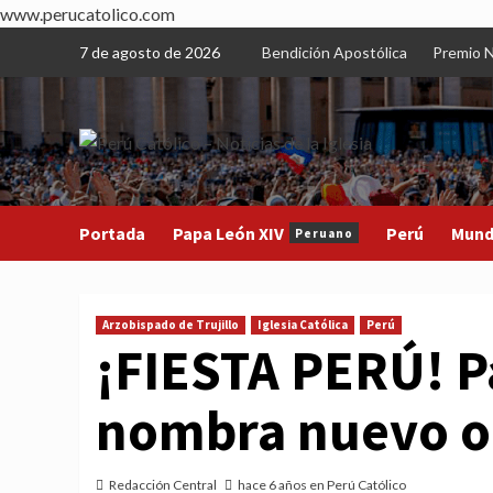
www.perucatolico.com
Skip
7 de agosto de 2026
Bendición Apostólica
Premio N
to
content
Portada
Papa León XIV
Perú
Mun
Peruano
Arzobispado de Trujillo
Iglesia Católica
Perú
¡FIESTA PERÚ! P
nombra nuevo ob
Redacción Central
hace 6 años en Perú Católico