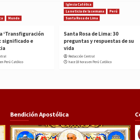
Iglesia Católica
La noticia de la semana
Perú
ca
Mundo
Santa Rosa de Lima
la ‘Transfiguración
Santa Rosa de Lima: 30
: significado e
preguntas y respuestas de su
cia
vida
ntral
Redacción Central
 en Perú Católico
hace 18 horas en Perú Católico
Bendición Apostólica
C