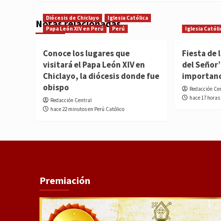
Diócesis de Chiclayo
Iglesia Católica
Notas relacionadas
Papa León XIV en Perú
Perú
Iglesia Católi
Conoce los lugares que
Fiesta de 
visitará el Papa León XIV en
del Señor’
Chiclayo, la diócesis donde fue
importan
obispo
Redacción Ce
hace 17 horas
Redacción Central
hace 22 minutos en Perú Católico
Premiación