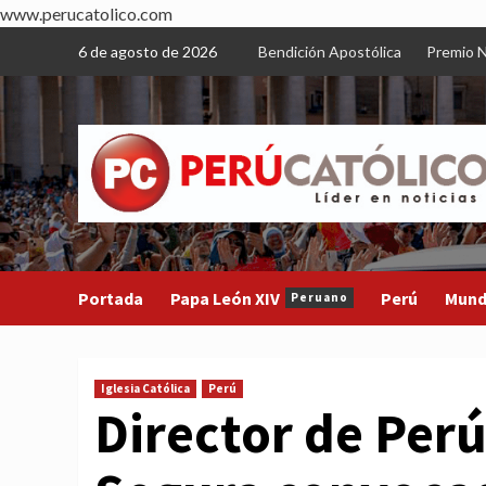
www.perucatolico.com
Skip
6 de agosto de 2026
Bendición Apostólica
Premio N
to
content
Portada
Papa León XIV
Perú
Mun
Peruano
Iglesia Católica
Perú
Director de Perú