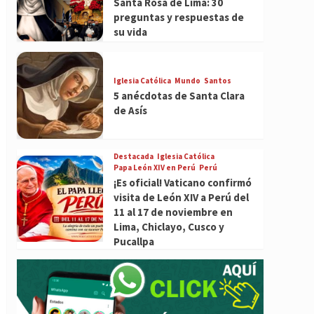
Santa Rosa de Lima: 30
preguntas y respuestas de
su vida
Iglesia Católica
Mundo
Santos
5 anécdotas de Santa Clara
de Asís
Destacada
Iglesia Católica
Papa León XIV en Perú
Perú
¡Es oficial! Vaticano confirmó
visita de León XIV a Perú del
11 al 17 de noviembre en
Lima, Chiclayo, Cusco y
Pucallpa