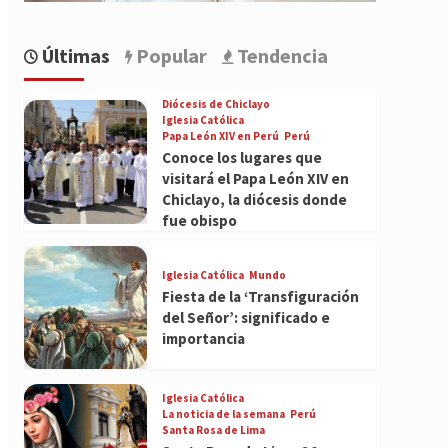
Últimas
Popular
Tendencia
Diócesis de Chiclayo
Iglesia Católica
Papa León XIV en Perú
Perú
Conoce los lugares que
visitará el Papa León XIV en
Chiclayo, la diócesis donde
fue obispo
Iglesia Católica
Mundo
Fiesta de la ‘Transfiguración
del Señor’: significado e
importancia
Iglesia Católica
La noticia de la semana
Perú
Santa Rosa de Lima