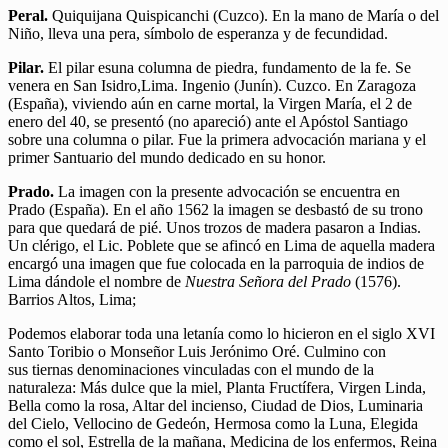
Peral.
Quiquijana Quispicanchi (Cuzco). En la mano de María o del
Niño, lleva una pera, símbolo de esperanza y de fecundidad.
Pilar.
El pilar esuna columna de piedra, fundamento de la fe. Se
venera en San Isidro,Lima. Ingenio (Junín). Cuzco. En Zaragoza
(España), viviendo aún en carne mortal, la Virgen María, el 2 de
enero del 40, se presentó (no apareció) ante el Apóstol Santiago
sobre una columna o pilar. Fue la primera advocación mariana y el
primer Santuario del mundo dedicado en su honor.
Prado.
La imagen con la presente advocación se encuentra en
Prado (España). En el año 1562 la imagen se desbastó de su trono
para que quedará de pié. Unos trozos de madera pasaron a Indias.
Un clérigo, el Lic. Poblete que se afincó en Lima de aquella madera
encargó una imagen que fue colocada en la parroquia de indios de
Lima dándole el nombre de
Nuestra Señora del Prado
(1576).
Barrios Altos, Lima;
Podemos elaborar toda una letanía como lo hicieron en el siglo XVI
Santo Toribio o Monseñor Luis Jerónimo Oré. Culmino con
sus tiernas denominaciones vinculadas con el mundo de la
naturaleza: Más dulce que la miel, Planta Fructífera, Virgen Linda,
Bella como la rosa, Altar del incienso, Ciudad de Dios, Luminaria
del Cielo, Vellocino de Gedeón, Hermosa como la Luna, Elegida
como el sol, Estrella de la mañana, Medicina de los enfermos, Reina