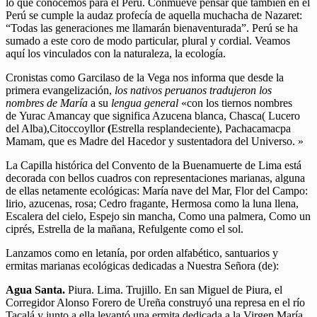
lo que conocemos para el Perú.
Conmueve pensar que también en el
Perú se cumple la audaz profecía de aquella muchacha de Nazaret:
“Todas las generaciones me llamarán bienaventurada”. Perú se ha
sumado a este coro de modo particular, plural y cordial. Veamos
aquí los vinculados con la naturaleza, la ecología.
Cronistas como Garcilaso de la Vega nos informa que desde la
primera evangelización,
los nativos peruanos tradujeron los
nombres de María
a su
lengua general
«con los tiernos nombres
de Yurac Amancay que significa Azucena blanca, Chasca( Lucero
del Alba),Citoccoyllor
(
Estrella resplandeciente), Pachacamacpa
Mamam, que es Madre del Hacedor y sustenta­dora del Universo. »
La Capilla histórica del Convento de la Buenamuerte de Lima está
decorada con bellos cuadros con representaciones marianas, alguna
de ellas netamente ecológicas: María nave del Mar, Flor del Campo:
lirio, azucenas, rosa; Cedro fragante, Hermosa como la luna llena,
Escalera del cielo, Espejo sin mancha, Como una palmera, Como un
ciprés, Estrella de la mañana, Refulgente como el sol.
Lanzamos como en letanía, por orden alfabético, santuarios y
ermitas marianas ecológicas dedicadas a Nuestra Señora (de):
Agua Santa.
Piura. Lima. Trujillo. En san Miguel de Piura, el
Corregidor Alonso Forero de Ureña construyó una represa en el río
Tacalá y junto a ella levantó una ermita dedicada a la Virgen María