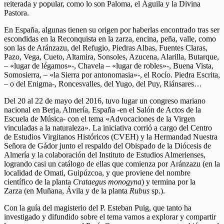
reiterada y popular, como lo son Paloma, el Águila y la Divina
Pastora.
En España, algunas tienen su origen por haberlas encontrado tras ser
escondidas en la Reconquista en la zarza, encina, peña, valle, como
son las de Aránzazu, del Refugio, Piedras Albas, Fuentes Claras,
Pazo, Vega, Cueto, Altamira, Sonsoles, Azucena, Alarilla, Butarque,
– «lugar de légamos»-, Chavela – «lugar de robles»-, Buena Vista,
Somosierra, – «la Sierra por antonomasia»-, el Rocío. Piedra Escrita,
– o del Enigma-, Roncesvalles, del Yugo, del Puy, Riánsares…
Del 20 al 22 de mayo del 2016, tuvo lugar un congreso mariano
nacional en Berja, Almería, España -en el Salón de Actos de la
Escuela de Música- con el tema «Advocaciones de la Virgen
vinculadas a la naturaleza». La iniciativa corrió a cargo del Centro
de Estudios Virgitanos Históricos (CVEH) y la Hermandad Nuestra
Señora de Gádor junto el respaldo del Obispado de la Diócesis de
Almería y la colaboración del Instituto de Estudios Almerienses,
logrando casi un catálogo de ellas que comienza por Aránzazu (en la
localidad de Omati, Guipúzcoa, y que proviene del nombre
científico de la planta
Crataegus monogyna
) y termina por la
Zarza (en Muñana, Ávila y de la planta
Rubus
sp.).
Con la guía del magisterio del P. Esteban Puig, que tanto ha
investigado y difundido sobre el tema vamos a explorar y compartir