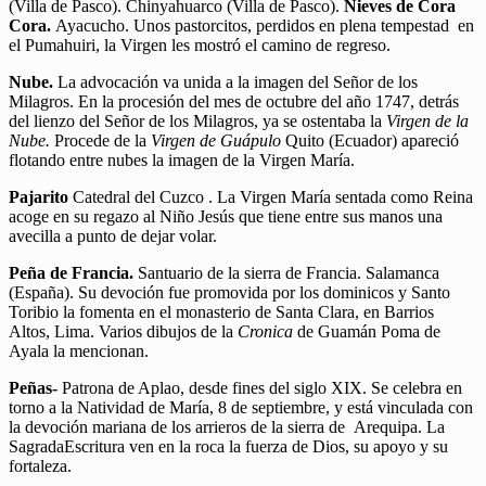
(Villa de Pasco). Chinyahuarco (Villa de Pasco).
Nieves de Cora
Cora.
Ayacucho. Unos pastorcitos, perdidos en plena tempestad en
el Pumahuiri, la Virgen les mostró el camino de regreso.
Nube.
La advocación va unida a la imagen del Señor de los
Milagros. En la procesión del mes de octubre del año 1747, detrás
del lienzo del Señor de los Milagros, ya se ostentaba la
Virgen de la
Nube.
Procede de la
Virgen de Guápulo
Quito (Ecuador) apareció
flotando entre nubes la imagen de la Virgen María.
Pajarito
Catedral del Cuzco . La Virgen María sentada como Reina
acoge en su regazo al Niño Jesús que tiene entre sus manos una
avecilla a punto de dejar volar.
Peña de Francia.
Santuario de la sierra de Francia. Salamanca
(España). Su devoción fue promovida por los dominicos y Santo
Toribio la fomenta en el monasterio de Santa Clara, en Barrios
Altos, Lima. Varios dibujos de la
Cronica
de Guamán Poma de
Ayala la mencionan.
Peñas-
Patrona de Aplao, desde fines del siglo XIX. Se celebra en
torno a la Natividad de María, 8 de septiembre, y está vinculada con
la devoción mariana de los arrieros de la sierra de Arequipa. La
SagradaEscritura ven en la roca la fuerza de Dios, su apoyo y su
fortaleza.