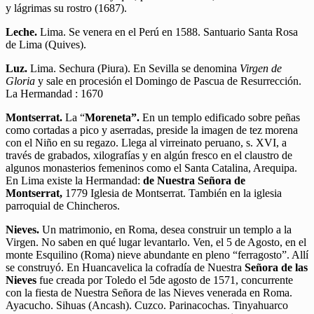
y lágrimas su rostro (1687).
Leche.
Lima. Se venera en el Perú en 1588. Santuario Santa Rosa
de Lima (Quives).
Luz.
Lima. Sechura (Piura). En Sevilla se denomina
Virgen de
Gloria
y sale en procesión el Domingo de Pascua de Resurrección.
La Hermandad : 1670
Montserrat.
La “
Moreneta”.
En un templo edificado sobre peñas
como cortadas a pico y aserradas, preside la imagen de tez morena
con el Niño en su regazo. Llega al virreinato peruano, s. XVI, a
través de grabados, xilografías y en algún fresco en el claustro de
algunos monasterios femeninos como el Santa Catalina, Arequipa.
En Lima existe la Hermandad:
de Nuestra Señora de
Montserrat,
1779 Iglesia de Montserrat. También en la iglesia
parroquial de Chincheros.
Nieves.
Un matrimonio, en Roma, desea construir un templo a la
Virgen. No saben en qué lugar levantarlo. Ven, el 5 de Agosto, en el
monte Esquilino (Roma) nieve abundante en pleno “ferragosto”. Allí
se construyó. En Huancavelica la cofradía de Nuestra
Señora de las
Nieves
fue creada por Toledo el 5de agosto de 1571, concurrente
con la fiesta de Nuestra Señora de las Nieves venerada en Roma.
Ayacucho. Sihuas (Ancash). Cuzco. Parinacochas. Tinyahuarco