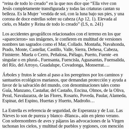
“reina de todo lo creado” en la que nos dice que “Ella vive con
Jesús completamente transfigurada y todas las criaturas cantan su
belleza. Es la Mujer ´vestida de sol, con la luna bajo sus pies, y una
corona de doce estrellas sobre su cabeza (Ap 12, 1). Elevada al
cielo, es Madre y Reina de todo lo creado” (LS, n. 241)
Los accidentes geográficos relacionados con el terreno en los que
«aparecieron» sus imágenes, le confieren en multitud de versiones
nombres tan sagrados como el Mar, Collado. Montaña, Navahonda,
Prado, Monte, Castellar, Castillo, Valle, Sierra, Dehesa, Cabeza,
Finisterre. Muela o Cerro, Peñalosa, Piélago, Puerto, Fuente -en
singular o en plural-, Fuensanta, Fuencisla, Aguasantas, Fuensalida,
del Río, del Arroyo, Guadalupe, Covadonga, Monserrat….
Árboles y frutos le salen al paso a los peregrinos por los caminos y
santuarios ecológicos marianos, que demandan protección y ayuda a
favor de la salvación del mundo, con denominaciones tales como
Guía, Manzano, Castañar, del Castaño, Encina, Olmos, de la Oliva,
Peral, Navalazarza, de las Flores, Rosario, Poveda, Paular, Alameda,
Espinar, del Espino, Huertas y Huerto, Madroño…
La Estrella es referencia de seguridad, de Esperanza y de Luz. Las
Nieves lo son de pureza y blanco -Blanca-, aún en pleno verano.
Con sobrenombres de aves y pájaros las advocaciones de la Virgen
tachonan los cielos, y multitud de pueblos y regiones, con mención