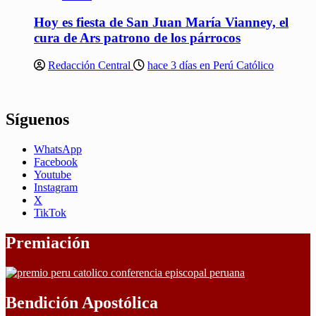
Hoy es fiesta de San Juan María Vianney, el
cura de Ars patrono de los párrocos
Redacción Central
hace 3 días en Perú Católico
Síguenos
WhatsApp
Facebook
Youtube
Instagram
X
TikTok
Premiación
Bendición Apostólica