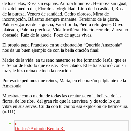
de los cielos, Rosa sin espinas, Aurora luminosa, Hermosa sin igual,
Luz del medio día, Flor de la virginidad. Lirio de la castidad, Rosa
de la pureza, Venero de santidad, Cedro oloroso, Mirra de
incorrupción, Bálsamo siempre manante, Terebinto de la gloria,
Palma vigorosa de la gracia, Vara florida, Piedra refulgente, Olivo
plateado, Paloma preciosa, Vida fructífera. Huerto cerrado, Zarza no
abrasada, Raíz de la gracia, Pozo de aguas vivas.
El propio papa Francisco en su exhortación “Querida Amazonía”
nos da un buen ejemplo de con la bella oración final:
Madre de la vida, en tu seno materno se fue formando Jesús, que es
el Señor de todo lo que existe. Resucitado, Él te transformó con su
luz y te hizo reina de toda la creación.
Por eso te pedimos que reines, María, en el corazón palpitante de la
Amazonia.
Muéstrate como madre de todas las creaturas, en la belleza de las
flores, de los ríos, del gran río que la atraviesa y de todo lo que
vibra en sus selvas. Cuida con tu cariño esa explosión de hermosura.
(n.111)
Dr. José Antonio Benito R.