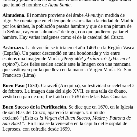
que tomó el nombre de
Agua Santa.
Almudena
. El nombre proviene del árabe
Al-mudyn
medida de
trigo. Se cuenta que en el tiempo de estar sitiada la ciudad de Madrid
por los árabes, la población pasaba hambre y que de una pintura de
la Señora, cayeron “almudes” de trigo, con que pudieron paliar el
hambre. Hay varias imágenes como el de la catedral del Cuzco.
Aránzazu.
La devoción se inicia en el año 1469 en la Región Vasca
(España). Un pastor descendió en una hondonada y vio entre
espinos una imagen de María. ¿Preguntó?
¿Aránzazu? (¿Vos en el
espino
?). Los fieles suelen acudir ante la Imagen con una manzana
que sustituyen por la que lleva en la mano la Virgen María. En San
Francisco (Lima)
Buen Paso
(1630). Caravelí (Arequipa); su festividad se celebra el 2
de febrero. La imagen data del siglo XVII, es una talla de ébano,
vestida en pan de oro, fue traida en 1630 desde las Islas Canarias
Buen Suceso de la Purificación.
Se dice que en 1670, en la Iglesia
de san Blas del Cuzco, apareció la imagen. Un mudo
exclamó
“¡Esta es la Virgen del Buen Suceso, Madre y Patrona de
San Blas!”.
En Lima se la veneraba en la capilla del Hospital de
Leprosos, con cofradía desde 1699.