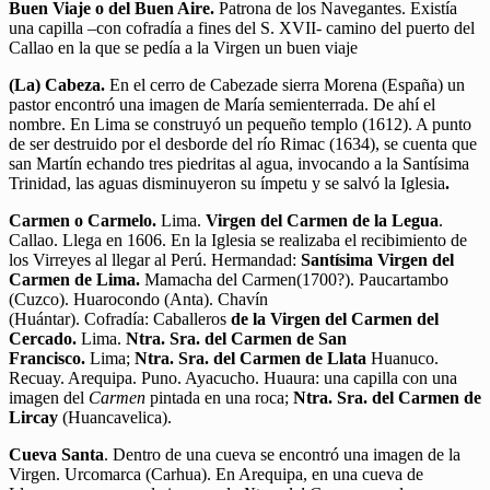
Buen Viaje o del Buen Aire.
Patrona de los Navegantes. Existía
una capilla –con cofradía a fines del S. XVII- camino del puerto del
Callao en la que se pedía a la Virgen un buen viaje
(La)
Cabeza.
En el cerro de Cabezade sierra Morena (España) un
pastor encontró una imagen de María semienterrada. De ahí el
nombre. En Lima se construyó un pequeño templo (1612). A punto
de ser destruido por el desborde del río Rimac (1634), se cuenta que
san Martín echando tres piedritas al agua, invocando a la Santísima
Trinidad, las aguas disminuyeron su ímpetu y se salvó la Iglesia
.
Carmen o Carmelo.
Lima.
Virgen del Carmen de la Legua
.
Callao. Llega en 1606. En la Iglesia se realizaba el recibimiento de
los Virreyes al llegar al Perú. Hermandad:
Santísima Virgen del
Carmen de Lima.
Mamacha del Carmen(1700?). Paucartambo
(Cuzco). Huarocondo (Anta). Chavín
(Huántar). Cofradía: Caballeros
de la Virgen del Carmen del
Cercado.
Lima.
Ntra. Sra. del Carmen de San
Francisco.
Lima;
Ntra. Sra. del Carmen de Llata
Huanuco.
Recuay. Arequipa. Puno. Ayacucho. Huaura: una capilla con una
imagen del
Carmen
pintada en una roca;
Ntra. Sra. del Carmen de
Lircay
(Huancavelica).
Cueva Santa
. Dentro de una cueva se encontró una imagen de la
Virgen. Urcomarca (Carhua). En Arequipa, en una cueva de