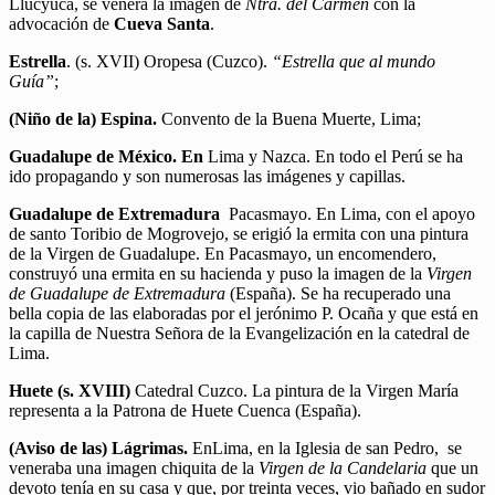
Llucyuca, se venera la imagen de
Ntra. del Carmen
con la
advocación de
Cueva Santa
.
Estrella
. (s. XVII) Oropesa (Cuzco).
“Estrella que al mundo
Guía”
;
(Niño de la) Espina.
Convento de la Buena Muerte, Lima;
Guadalupe de México. En
Lima y Nazca. En todo el Perú se ha
ido propagando y son numerosas las imágenes y capillas.
Guadalupe de Extremadura
Pacasmayo. En Lima, con el apoyo
de santo Toribio de Mogrovejo, se erigió la ermita con una pintura
de la Virgen de Guadalupe. En Pacasmayo, un encomendero,
construyó una ermita en su hacienda y puso la imagen de la
Virgen
de Guadalupe de Extremadura
(España). Se ha recuperado una
bella copia de las elaboradas por el jerónimo P. Ocaña y que está en
la capilla de Nuestra Señora de la Evangelización en la catedral de
Lima.
Huete (s. XVIII)
Catedral Cuzco. La pintura de la Virgen María
representa a la Patrona de Huete Cuenca (España).
(Aviso de las)
Lágrimas.
EnLima, en la Iglesia de san Pedro, se
veneraba una imagen chiquita de la
Virgen de la Candelaria
que un
devoto tenía en su casa y que, por treinta veces, vio bañado en sudor