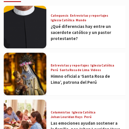
Catequesis
Entrevistas y reportajes
Iglesia Católica
Mundo
¿Qué diferencias hay entre un
sacerdote católico y un pastor
protestante?
Entrevistas y reportajes
Iglesia Católica
Perú
Santa Rosa de Lima
Videos
Himno oficial a ‘Santa Rosa de
Lima’, patrona del Perú
Columnistas
Iglesia Católica
Johan Leuridan Huys
Perú
Las emociones ayudan sostener a