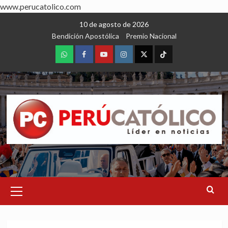
www.perucatolico.com
Skip
10 de agosto de 2026
to
Bendición Apostólica
Premio Nacional
content
WhatsApp
Facebook
Youtube
Instagram
X
TikTok
Primary
Menu