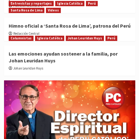
Entrevistas y reportajes
Iglesia Católica
Perú
Patricia Alcántara C.
Santa Rosa de Lima
Videos
Himno oficial a ‘Santa Rosa de Lima’, patrona del Perú
Redacción Central
Columnistas
Iglesia Católica
Johan Leuridan Huys
Perú
Las emociones ayudan sostener a la familia, por
Johan Leuridan Huys
Johan Leuridan Huys