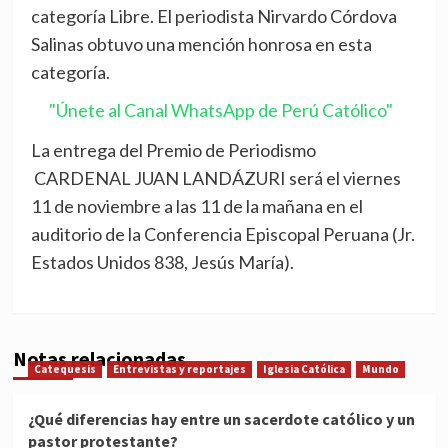
categoría Libre. El periodista Nirvardo Córdova
Salinas obtuvo una mención honrosa en esta
categoría.
"Únete al Canal WhatsApp de Perú Católico"
La entrega del Premio de Periodismo
CARDENAL JUAN LANDÁZURI será el viernes
11 de noviembre a las 11 de la mañana en el
auditorio de la Conferencia Episcopal Peruana (Jr.
Estados Unidos 838, Jesús María).
Notas relacionadas
Catequesis
Entrevistas y reportajes
Iglesia Católica
Mundo
¿Qué diferencias hay entre un sacerdote católico y un
pastor protestante?