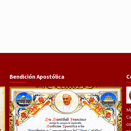
Bendición Apostólica
C
Me
Ce
co