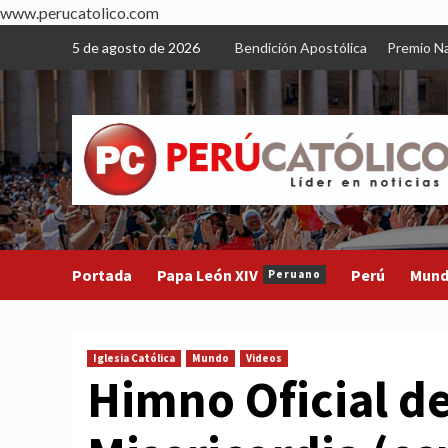
www.perucatolico.com
Skip
5 de agosto de 2026
Bendición Apostólica
Premio Na
to
content
Portada
Papa León XIV
Perú
Mun
Peruano
Iglesia Católica
Mundo
Videos
Himno Oficial de