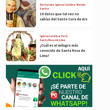
Destacada
Iglesia Católica
Mundo
Santos
10 datos que tal vez no
sabías del Santo Cura de Ars
Iglesia Católica
Perú
Santa Rosa de Lima
¿Cuál es el milagro más
conocido de Santa Rosa de
Lima?