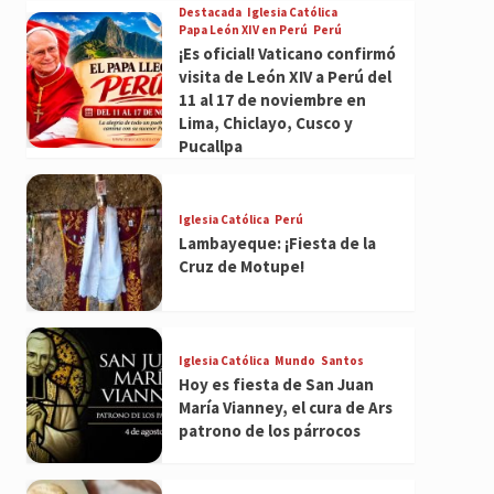
Destacada
Iglesia Católica
Papa León XIV en Perú
Perú
¡Es oficial! Vaticano confirmó
visita de León XIV a Perú del
11 al 17 de noviembre en
Lima, Chiclayo, Cusco y
Pucallpa
Iglesia Católica
Perú
Lambayeque: ¡Fiesta de la
Cruz de Motupe!
Iglesia Católica
Mundo
Santos
Hoy es fiesta de San Juan
María Vianney, el cura de Ars
patrono de los párrocos