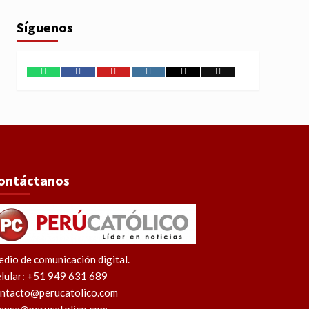
Síguenos
WhatsApp
Facebook
Youtube
Instagram
X
TikTok
ontáctanos
dio de comunicación digital.
lular: +51 949 631 689
ntacto@perucatolico.com