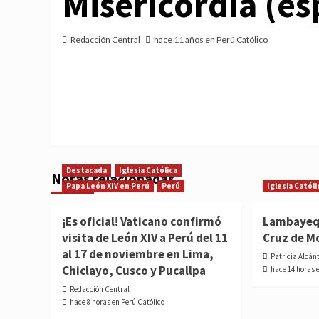
Misericordia (es
Redacción Central
hace 11 años en Perú Católico
Destacada
Iglesia Católica
Notas relacionadas
Papa León XIV en Perú
Perú
Iglesia Católi
¡Es oficial! Vaticano confirmó
Lambayequ
visita de León XIV a Perú del 11
Cruz de M
al 17 de noviembre en Lima,
Patricia Alcán
Chiclayo, Cusco y Pucallpa
hace 14 horas 
Redacción Central
hace 8 horas en Perú Católico