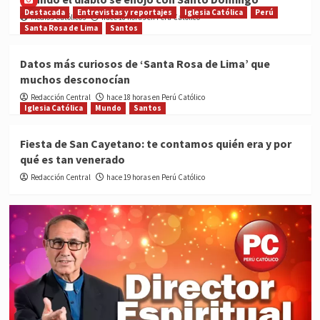
Destacada
Entrevistas y reportajes
Iglesia Católica
Perú
Medios Católicos
hace 18 horas en Perú Católico
Santa Rosa de Lima
Santos
Datos más curiosos de ‘Santa Rosa de Lima’ que
muchos desconocían
Redacción Central
hace 18 horas en Perú Católico
Iglesia Católica
Mundo
Santos
Fiesta de San Cayetano: te contamos quién era y por
qué es tan venerado
Redacción Central
hace 19 horas en Perú Católico