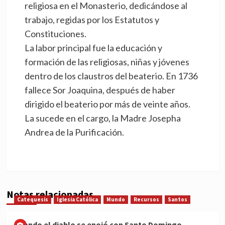
religiosa en el Monasterio, dedicándose al
trabajo, regidas por los Estatutos y
Constituciones.
La labor principal fue la educación y
formación de las religiosas, niñas y jóvenes
dentro de los claustros del beaterio. En 1736
fallece Sor Joaquina, después de haber
dirigido el beaterio por más de veinte años.
La sucede en el cargo, la Madre Josepha
Andrea de la Purificación.
Notas relacionadas
Catequesis
Iglesia Católica
Mundo
Recursos
Santos
Cuando el diablo se enojó con Santo Domingo