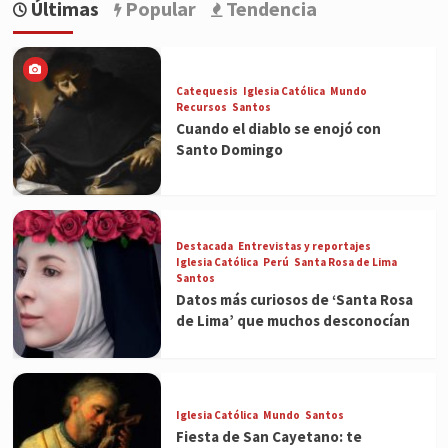
Últimas
Popular
Tendencia
Catequesis
Iglesia Católica
Mundo
Recursos
Santos
Cuando el diablo se enojó con
Santo Domingo
Destacada
Entrevistas y reportajes
Iglesia Católica
Perú
Santa Rosa de Lima
Santos
Datos más curiosos de ‘Santa Rosa
de Lima’ que muchos desconocían
Iglesia Católica
Mundo
Santos
Fiesta de San Cayetano: te