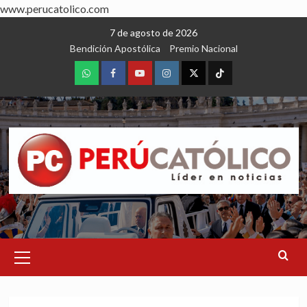
www.perucatolico.com
Skip
7 de agosto de 2026
to
Bendición Apostólica
Premio Nacional
content
WhatsApp
Facebook
Youtube
Instagram
X
TikTok
Primary
Menu