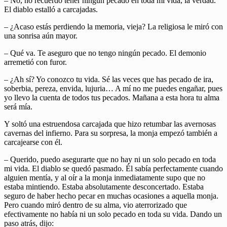
– No, no recuerdo tener ningún pecado en toda mi vida, la verdad.
El diablo estalló a carcajadas.
– ¿Acaso estás perdiendo la memoria, vieja? La religiosa le miró con
una sonrisa aún mayor.
– Qué va. Te aseguro que no tengo ningún pecado. El demonio
arremetió con furor.
– ¿Ah sí? Yo conozco tu vida. Sé las veces que has pecado de ira,
soberbia, pereza, envida, lujuria… A mí no me puedes engañar, pues
yo llevo la cuenta de todos tus pecados. Mañana a esta hora tu alma
será mía.
Y soltó una estruendosa carcajada que hizo retumbar las avernosas
cavernas del infierno. Para su sorpresa, la monja empezó también a
carcajearse con él.
– Querido, puedo asegurarte que no hay ni un solo pecado en toda
mi vida. El diablo se quedó pasmado. Él sabía perfectamente cuando
alguien mentía, y al oír a la monja inmediatamente supo que no
estaba mintiendo. Estaba absolutamente desconcertado. Estaba
seguro de haber hecho pecar en muchas ocasiones a aquella monja.
Pero cuando miró dentro de su alma, vio aterrorizado que
efectivamente no había ni un solo pecado en toda su vida. Dando un
paso atrás, dijo: