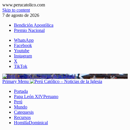
www.perucatolico.com
Skip to content
7 de agosto de 2026
Bendición Apostólica
Premio Nacional
WhatsApp
Facebook
Youtube
Instagram
X
TikTok
Primary Menu
Portada
Papa León XIV
Peruano
Perú
Mundo
Catequesis
Recursos
Homilía
Dominical