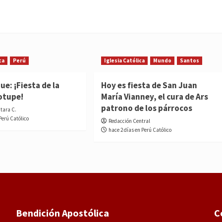
ca
Perú
Iglesia Católica
Mundo
Santos
e: ¡Fiesta de la
Hoy es fiesta de San Juan
otupe!
María Vianney, el cura de Ars
patrono de los párrocos
ntara C.
Perú Católico
Redacción Central
hace 2 días en Perú Católico
Bendición Apostólica
C