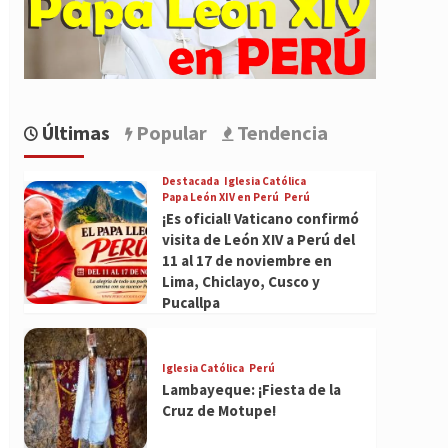
Últimas
Popular
Tendencia
Destacada
Iglesia Católica
Papa León XIV en Perú
Perú
¡Es oficial! Vaticano confirmó
visita de León XIV a Perú del
11 al 17 de noviembre en
Lima, Chiclayo, Cusco y
Pucallpa
Iglesia Católica
Perú
Lambayeque: ¡Fiesta de la
Cruz de Motupe!