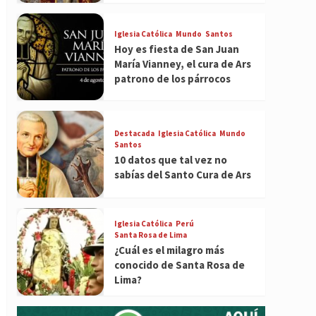
Iglesia Católica
Mundo
Santos
Hoy es fiesta de San Juan
María Vianney, el cura de Ars
patrono de los párrocos
Destacada
Iglesia Católica
Mundo
Santos
10 datos que tal vez no
sabías del Santo Cura de Ars
Iglesia Católica
Perú
Santa Rosa de Lima
¿Cuál es el milagro más
conocido de Santa Rosa de
Lima?