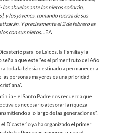
- los abuelos ante los nietos soñarán,
], y los jóvenes, tomando fuerza de sus
etizarán. Y precisamente el 2 de febrero es
elos con sus nietos.
LEA
icasterio para los Laicos, la Familia y la
 señala que este “es el primer fruto del Año
ara toda la Iglesia destinado a permanecer a
de las personas mayores es una prioridad
ristiana”.
 continúa – el Santo Padre nos recuerda que
pectiva es necesario atesorar la riqueza
ansmitiendo a lo largo de las generaciones”.
 el Dicasterio ya ha organizado el primer
al de las Personas mayores, y, con el