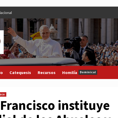
acional
do
Catequesis
Recursos
Homilía
Dominical
isco
 Francisco instituye