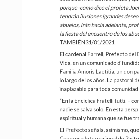
porque -como dice el profeta Joel
tendrán ilusiones [grandes deseos
abuelos, irán hacia adelante, prof
la fiesta del encuentro de los abu
TAMBIÉN
31/01/2021
El cardenal Farrell, Prefecto del D
Vida, en un comunicado difundido
Familia Amoris Laetitia, un don p
lo largo de los años. La pastoral 
inaplazable para toda comunidad c
“En la Encíclica Fratelli tutti, –
nadie se salva solo. En esta pers
espiritual y humana que se fue tr
El Prefecto señala, asimismo, que
Congreso Internacional de Pastor