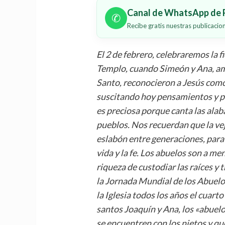
Canal de WhatsApp de P
✆
Recibe gratis nuestras publicaci
El 2 de febrero, celebraremos la f
Templo, cuando Simeón y Ana, amb
Santo, reconocieron a Jesús como 
suscitando hoy pensamientos y pa
es preciosa porque canta las alaba
pueblos. Nos recuerdan que la vej
eslabón entre generaciones, para t
vida y la fe. Los abuelos son a m
riqueza de custodiar las raíces y t
la Jornada Mundial de los Abuelos
la Iglesia todos los años el cuarto
santos Joaquín y Ana, los «abuelo
se encuentren con los nietos y qu