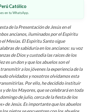
erú Católico
ones en tu WhatsApp.
iesta de la Presentación de Jesús en el
os ancianos, iluminados por el Espíritu
el Mesías. El Espíritu Santo sigue
labras de sabiduría en los ancianos: su voz
nzas de Dios y custodia las raíces de los
ez es un don y que los abuelos son el
ransmitir a los jóvenes la experiencia de la
enudo olvidados y nosotros olvidamos esta
ransmitirlas. Por ello, he decidido instituir
 y de los Mayores, que se celebrará en toda
 domingo de julio, cerca de la fiesta de los
s» de Jesús. Es importante que los abuelos
e los nietos se encuentren con los abuelos,