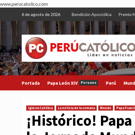
www.perucatolico.com
Skip
6 de agosto de 2026
Bendición Apostólica
Premio N
to
content
Portada
Papa León XIV
Perú
Mun
Peruano
Iglesia Católica
La noticia de la semana
Mundo
Papa Franc
¡Histórico! Papa