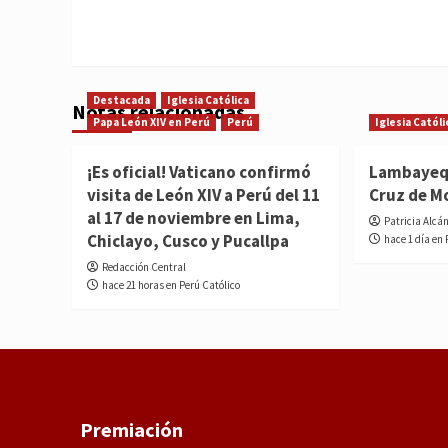
Destacada
Iglesia Católica
Notas relacionadas
Papa León XIV en Perú
Perú
Iglesia Católi
¡Es oficial! Vaticano confirmó
Lambayequ
visita de León XIV a Perú del 11
Cruz de M
al 17 de noviembre en Lima,
Patricia Alcá
Chiclayo, Cusco y Pucallpa
hace 1 día en 
Redacción Central
hace 21 horas en Perú Católico
Premiación