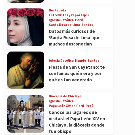
Destacada
Entrevistas y reportajes
Iglesia Católica
Perú
Santa Rosa de Lima
Santos
Datos más curiosos de
‘Santa Rosa de Lima’ que
muchos desconocían
Iglesia Católica
Mundo
Santos
Fiesta de San Cayetano: te
contamos quién era y por
qué es tan venerado
Diócesis de Chiclayo
Iglesia Católica
Papa León XIV en Perú
Perú
Conoce los lugares que
visitará el Papa León XIV en
Chiclayo, la diócesis donde
fue obispo