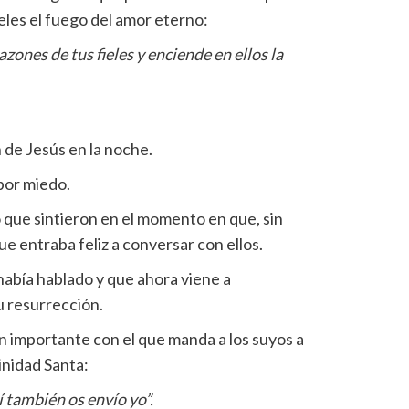
eles el fuego del amor eterno:
azones de tus fieles y enciende en ellos la
n de Jesús en la noche.
por miedo.
que sintieron en el momento en que, sin
que entraba feliz a conversar con ellos.
había hablado y que ahora viene a
u resurrección.
 importante con el que manda a los suyos a
inidad Santa:
 también os envío yo”.