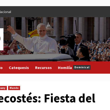
acional
do
Catequesis
Recursos
Homilía
Dominical
many
Mundo
costés: Fiesta del