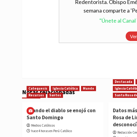
Redentorista. Obispo Emér
semana comparte a 'Per
"Únete al Cana
Ver
Destacada
Catequesis
Iglesia Católica
Mundo
Iglesia Católi
Notas relacionadas
Recursos
Santos
Santa Rosa d
Cuando el diablo se enojó con
Datos más
Santo Domingo
Rosa de L
desconoc
Medios Católicos
hace 4 horas en Perú Católico
Redacción Ce