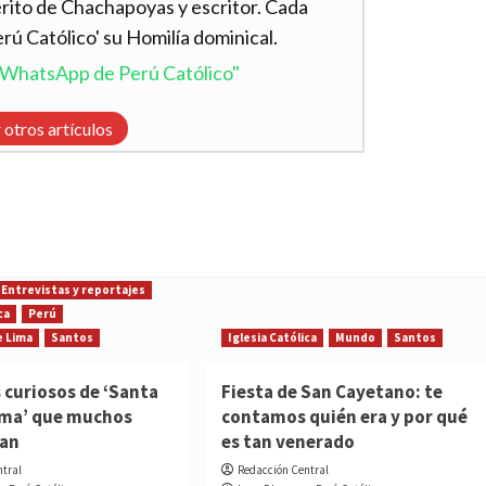
ito de Chachapoyas y escritor. Cada
ú Católico' su Homilía dominical.
l WhatsApp de Perú Católico"
 otros artículos
Entrevistas y reportajes
ca
Perú
e Lima
Santos
Iglesia Católica
Mundo
Santos
 curiosos de ‘Santa
Fiesta de San Cayetano: te
ima’ que muchos
contamos quién era y por qué
ían
es tan venerado
ntral
Redacción Central