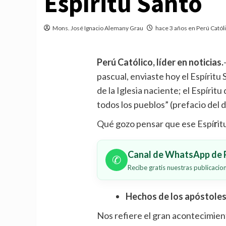
Espíritu Santo
Mons. José Ignacio Alemany Grau
hace 3 años en Perú Catól
Perú Católico, líder en noticias.
pascual, enviaste hoy el Espíritu
de la Iglesia naciente; el Espírit
todos los pueblos” (prefacio del d
Qué gozo pensar que ese Espí
r
it
Canal de WhatsApp de P
✆
Recibe gratis nuestras publicaci
Hechos de los apóstole
Nos refiere el gran acontecimie