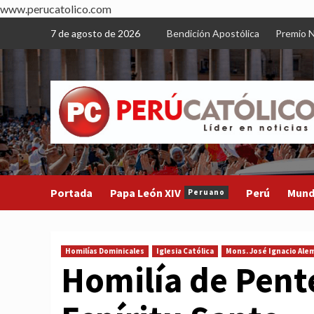
www.perucatolico.com
Skip
7 de agosto de 2026
Bendición Apostólica
Premio N
to
content
Portada
Papa León XIV
Perú
Mun
Peruano
Homilías Dominicales
Iglesia Católica
Mons. José Ignacio Ale
Homilía de Pente