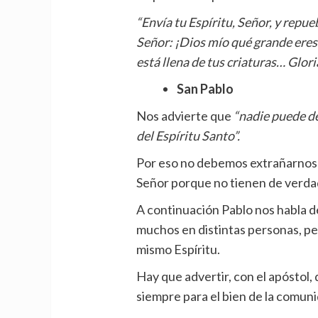
“Envía tu Espíritu, Señor, y repueb
Señor: ¡Dios mío qué grande eres!
está llena de tus criaturas… Glori
San Pablo
Nos advierte que
“nadie puede dec
del Espíritu Santo”.
Por eso no debemos extrañarnos
Señor porque no tienen de verdad 
A continuación Pablo nos habla de
muchos en distintas personas, per
mismo Espíritu.
Hay que advertir, con el apóstol,
siempre para el bien de la comun