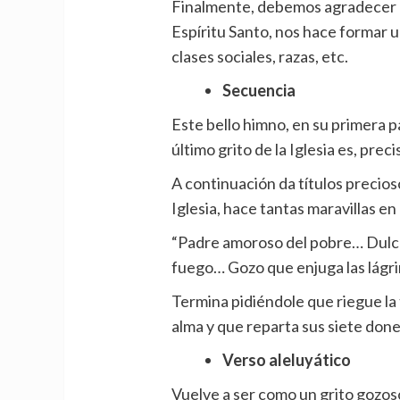
Finalmente, debemos agradecer a
Espíritu Santo, nos hace formar un
clases sociales, razas, etc.
Secuencia
Este bello himno, en su primera pa
último grito de la Iglesia es, pr
A continuación da títulos precioso
Iglesia, hace tantas maravillas en 
“Padre amoroso del pobre… Dulce
fuego… Gozo que enjuga las lágr
Termina pidiéndole que riegue la 
alma y que reparta sus siete dones
Verso aleluyático
Vuelve a ser como un grito gozoso 