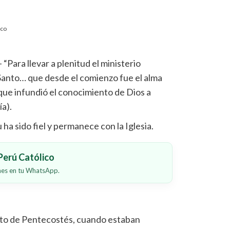
ico
– “Para llevar a plenitud el ministerio
 Santo… que desde el comienzo fue el alma
u que infundió el conocimiento de Dios a
ía).
u ha sido fiel y permanece con la Iglesia.
erú Católico
ones en tu WhatsApp.
s
nto de Pentecostés, cuando estaban