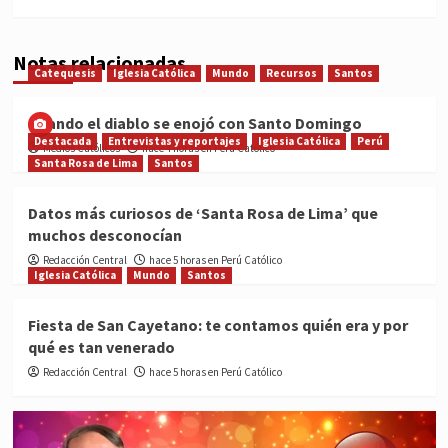
Notas relacionadas
Catequesis
Iglesia Católica
Mundo
Recursos
Santos
Cuando el diablo se enojó con Santo Domingo
Destacada
Entrevistas y reportajes
Iglesia Católica
Perú
Medios Católicos
hace 4 horas en Perú Católico
Santa Rosa de Lima
Santos
Datos más curiosos de ‘Santa Rosa de Lima’ que
muchos desconocían
Redacción Central
hace 5 horas en Perú Católico
Iglesia Católica
Mundo
Santos
Fiesta de San Cayetano: te contamos quién era y por
qué es tan venerado
Redacción Central
hace 5 horas en Perú Católico