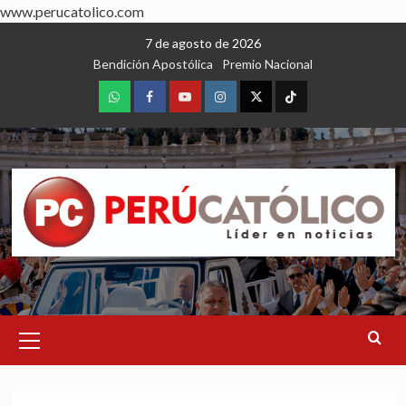
www.perucatolico.com
Skip
7 de agosto de 2026
to
Bendición Apostólica
Premio Nacional
content
WhatsApp
Facebook
Youtube
Instagram
X
TikTok
Primary
Menu