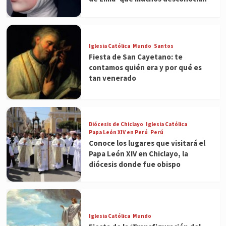
Iglesia Católica
Mundo
Santos
Fiesta de San Cayetano: te
contamos quién era y por qué es
tan venerado
Diócesis de Chiclayo
Iglesia Católica
Papa León XIV en Perú
Perú
Conoce los lugares que visitará el
Papa León XIV en Chiclayo, la
diócesis donde fue obispo
Iglesia Católica
Mundo