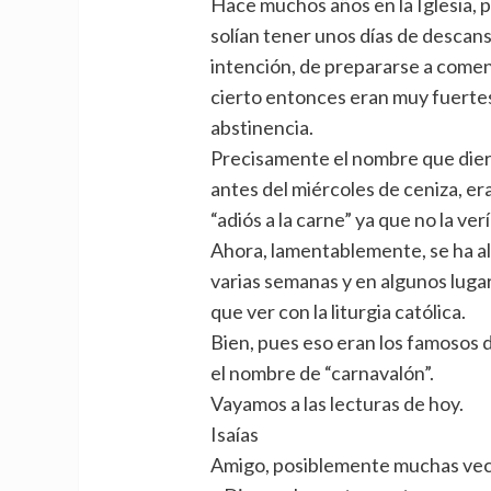
Hace muchos años en la Iglesia, p
solían tener unos días de descans
intención, de prepararse a comen
cierto entonces eran muy fuertes
abstinencia.
Precisamente el nombre que diero
antes del miércoles de ceniza, era
“adiós a la carne” ya que no la ver
Ahora, lamentablemente, se ha ala
varias semanas y en algunos luga
que ver con la liturgia católica.
Bien, pues eso eran los famosos d
el nombre de “carnavalón”.
Vayamos a las lecturas de hoy.
Isaías
Amigo, posiblemente muchas vece