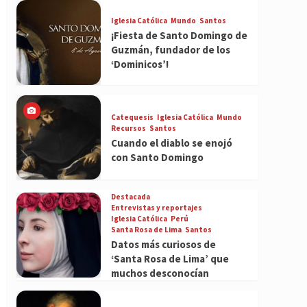
Iglesia Católica
Mundo
Santos
¡Fiesta de Santo Domingo de
Guzmán, fundador de los
‘Dominicos’!
Catequesis
Iglesia Católica
Mundo
Recursos
Santos
Cuando el diablo se enojó
con Santo Domingo
Destacada
Entrevistas y reportajes
Iglesia Católica
Perú
Santa Rosa de Lima
Santos
Datos más curiosos de
‘Santa Rosa de Lima’ que
muchos desconocían