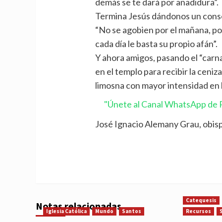
demás se te dará por añadidura”.
Termina Jesús dándonos un cons
“No se agobien por el mañana, po
cada día le basta su propio afán”.
Y ahora amigos, pasando el “carn
en el templo para recibir la ceniza 
limosna con mayor intensidad en 
"Únete al Canal WhatsApp de P
José Ignacio Alemany Grau, obis
Catequesis
Notas relacionadas
Iglesia Católica
Mundo
Santos
Recursos