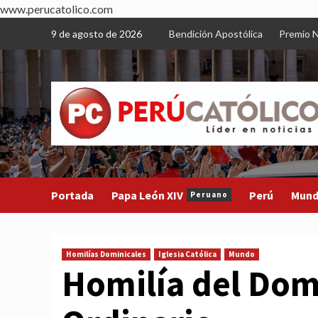
www.perucatolico.com
Skip
9 de agosto de 2026
Bendición Apostólica
Premio N
to
content
Portada
Papa León XIV
Perú
Mun
Peruano
Homilías Dominicales
Iglesia Católica
Mundo
Homilía del Dom