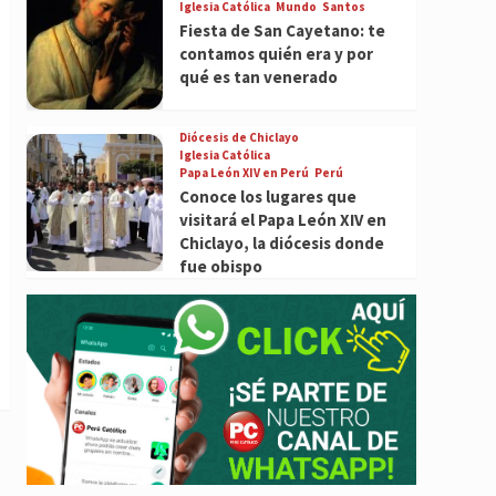
Iglesia Católica
Mundo
Santos
Fiesta de San Cayetano: te
contamos quién era y por
qué es tan venerado
Diócesis de Chiclayo
Iglesia Católica
Papa León XIV en Perú
Perú
Conoce los lugares que
visitará el Papa León XIV en
Chiclayo, la diócesis donde
fue obispo