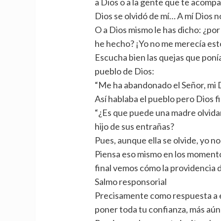
a Dios o a la gente que te acomp
Dios se olvidó de mí… A mí Dios 
O a Dios mismo le has dicho: ¿p
he hecho? ¡Yo no me merecía est
Escucha bien las quejas que ponía 
pueblo de Dios:
“Me ha abandonado el Señor, mi 
Así hablaba el pueblo pero Dios f
“¿Es que puede una madre olvidar
hijo de sus entrañas?
Pues, aunque ella se olvide, yo no 
Piensa eso mismo en los momentos 
final vemos cómo la providencia d
Salmo responsorial
Precisamente como respuesta a esa
poner toda tu confianza, más aún 