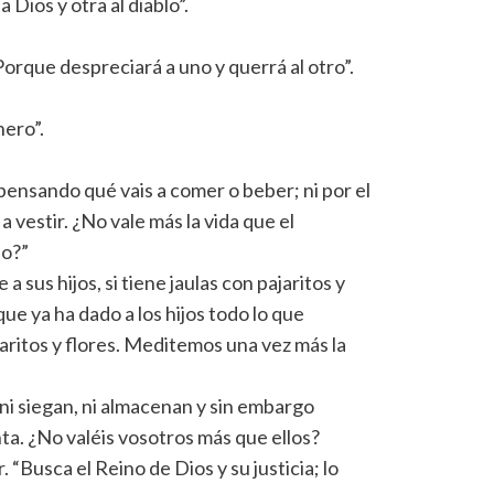
Dios y otra al diablo”.
orque despreciará a uno y querrá al otro”.
nero”.
 pensando qué vais a comer o beber; ni por el
 vestir. ¿No vale más la vida que el
do?”
 sus hijos, si tiene jaulas con pajaritos y
que ya ha dado a los hijos todo lo que
aritos y flores. Meditemos una vez más la
 ni siegan, ni almacenan y sin embargo
nta. ¿No valéis vosotros más que ellos?
 “Busca el Reino de Dios y su justicia; lo