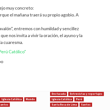
ejo muy concreto:
rque el mañana traerá su propio agobio. A
avalón”, entremos con humildad y sencillez
que nos invita a vivir la oración, el ayuno y la
la cuaresma.
erú Católico"
po
Destacada
Entrevistas y reportajes
Iglesia Católica
Mundo
Iglesia Católica
Perú
Santos
Santa Rosa de Lima
Santos