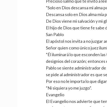
Precioso salmo que te invito a le
“Solo en Dios descansa mi alma p
Descansa solo en Dios alma mía 
De Dios viene mi salvación y mi gl
El hijo de Dios que tiene fe sabe
San Pablo
El apóstol nos invita a no juzgar 
Señor quien como único juez ilumi
“Él iluminará lo que esconden las 
designios del corazón; entonces c
Pablo se siente administrador de 
se pide al administrador es que sea
Por eso no le importa lo que diga
“Ni siquiera yo me juzgo”.
Evangelio
El Evangelio nos advierte que ten