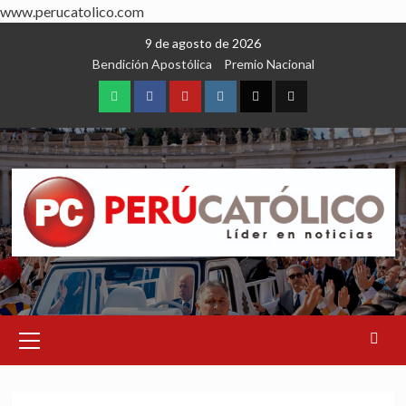
www.perucatolico.com
Skip
9 de agosto de 2026
to
Bendición Apostólica
Premio Nacional
content
WhatsApp
Facebook
Youtube
Instagram
X
TikTok
Primary
Menu