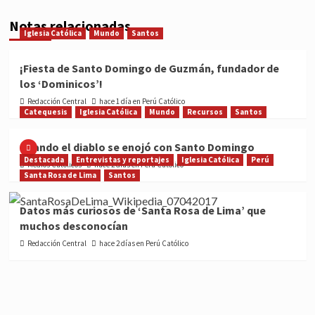
Notas relacionadas
Iglesia Católica
Mundo
Santos
¡Fiesta de Santo Domingo de Guzmán, fundador de
los ‘Dominicos’!
Redacción Central
hace 1 día en Perú Católico
Catequesis
Iglesia Católica
Mundo
Recursos
Santos
Cuando el diablo se enojó con Santo Domingo
Destacada
Entrevistas y reportajes
Iglesia Católica
Perú
Medios Católicos
hace 2 días en Perú Católico
Santa Rosa de Lima
Santos
Datos más curiosos de ‘Santa Rosa de Lima’ que
muchos desconocían
Redacción Central
hace 2 días en Perú Católico