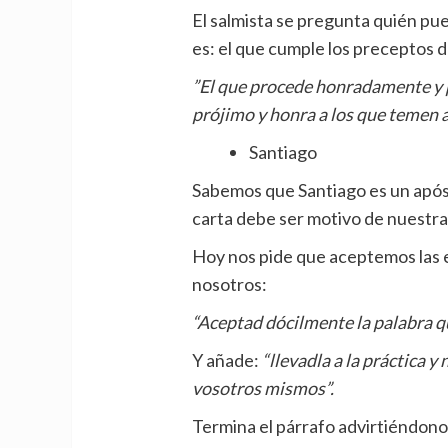
El salmista se pregunta quién pue
es: el que cumple los preceptos d
”El que procede honradamente y pr
prójimo y honra a los que temen 
Santiago
Sabemos que Santiago es un apóst
carta debe ser motivo de nuestra
Hoy nos pide que aceptemos las e
nosotros:
“Aceptad dócilmente la palabra qu
Y añade:
“llevadla a la práctica 
vosotros mismos”.
Termina el párrafo advirtiéndo