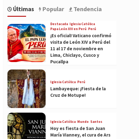
Últimas
Popular
Tendencia
Destacada
Iglesia Católica
Papa León XIV en Perú
Perú
¡Es oficial! Vaticano confirmó
visita de León XIV a Perú del
11 al 17 de noviembre en
Lima, Chiclayo, Cusco y
Pucallpa
Iglesia Católica
Perú
Lambayeque: ¡Fiesta de la
Cruz de Motupe!
Iglesia Católica
Mundo
Santos
Hoy es fiesta de San Juan
María Vianney, el cura de Ars