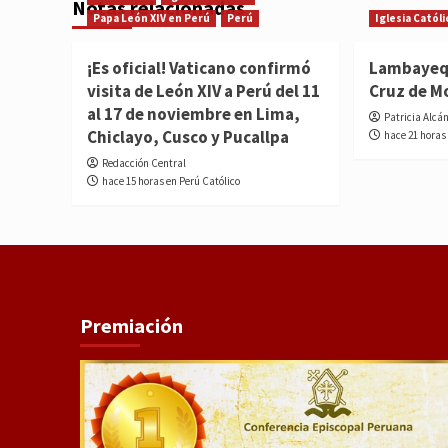
Notas relacionadas
Papa León XIV en Perú
Perú
Iglesia Católi
¡Es oficial! Vaticano confirmó
Lambayequ
visita de León XIV a Perú del 11
Cruz de M
al 17 de noviembre en Lima,
Patricia Alcá
Chiclayo, Cusco y Pucallpa
hace 21 horas
Redacción Central
hace 15 horas en Perú Católico
Premiación