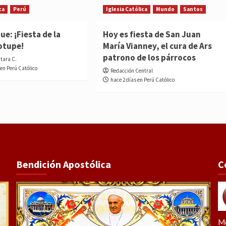
ca
Perú
Iglesia Católica
Mundo
Santos
e: ¡Fiesta de la
Hoy es fiesta de San Juan
otupe!
María Vianney, el cura de Ars
patrono de los párrocos
ntara C.
 en Perú Católico
Redacción Central
hace 2 días en Perú Católico
Bendición Apostólica
C
Me