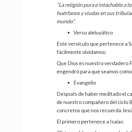
“La religión pura e intachable a lo
huérfanos y viudas en sus tribul
mundo”.
Verso aleluyático
Este versículo que pertenece a Sa
fácilmente olvidamos:
Que Dios es nuestro verdadero P
engendró para que seamos como la
Evangelio
Después de haber meditado el cap
de nuestro compañero del ciclo B
concretos que nos recuerda Jesú
El primero pertenece a Isaías: