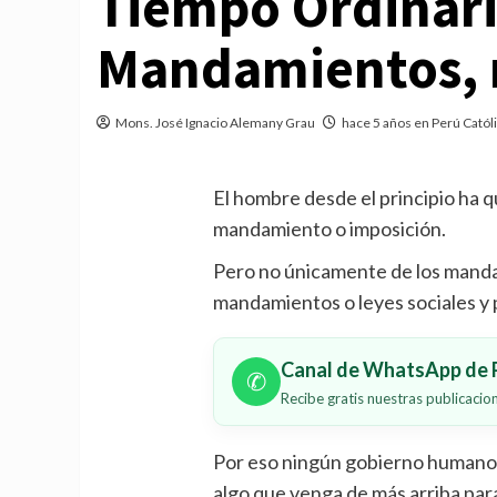
Tiempo Ordinari
Mandamientos, r
Mons. José Ignacio Alemany Grau
hace 5 años en Perú Catól
El hombre desde el principio ha 
mandamiento o imposición.
Pero no únicamente de los manda
mandamientos o leyes sociales y 
Canal de WhatsApp de P
✆
Recibe gratis nuestras publicaci
Por eso ningún gobierno humano 
algo que venga de más arriba par