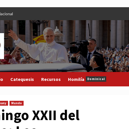
acional
do
Catequesis
Recursos
Homilía
Dominical
many
Mundo
ingo XXII del