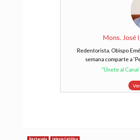
Mons. José 
Redentorista. Obispo Emér
semana comparte a 'Per
"Únete al Cana
Ver
Destacada
Iglesia Católica