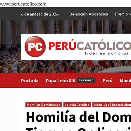
www.perucatolico.com
Skip
6 de agosto de 2026
Bendición Apostólica
Premio N
to
content
Portada
Papa León XIV
Perú
Mun
Peruano
Homilías Dominicales
Iglesia Católica
Mons. José Ignacio Ale
Homilía del Dom