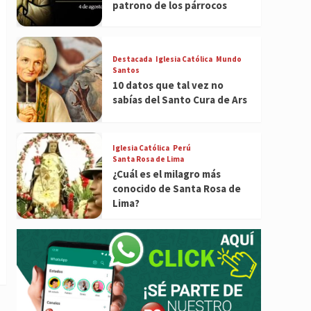
patrono de los párrocos
Destacada
Iglesia Católica
Mundo
Santos
10 datos que tal vez no
sabías del Santo Cura de Ars
Iglesia Católica
Perú
Santa Rosa de Lima
¿Cuál es el milagro más
conocido de Santa Rosa de
Lima?