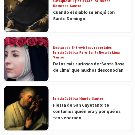
Catequesis
Iglesia Católica
Mundo
Recursos
Santos
Cuando el diablo se enojó con
Santo Domingo
Destacada
Entrevistas y reportajes
Iglesia Católica
Perú
Santa Rosa de Lima
Santos
Datos más curiosos de ‘Santa Rosa
de Lima’ que muchos desconocían
Iglesia Católica
Mundo
Santos
Fiesta de San Cayetano: te
contamos quién era y por qué es
tan venerado