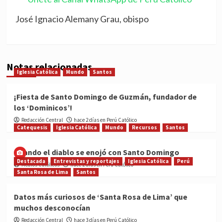
José Ignacio Alemany Grau, obispo
Notas relacionadas
Iglesia Católica
Mundo
Santos
¡Fiesta de Santo Domingo de Guzmán, fundador de
los ‘Dominicos’!
Redacción Central
hace 2 días en Perú Católico
Catequesis
Iglesia Católica
Mundo
Recursos
Santos
Cuando el diablo se enojó con Santo Domingo
Destacada
Entrevistas y reportajes
Iglesia Católica
Perú
Medios Católicos
hace 2 días en Perú Católico
Santa Rosa de Lima
Santos
Datos más curiosos de ‘Santa Rosa de Lima’ que
muchos desconocían
Redacción Central
hace 3 días en Perú Católico