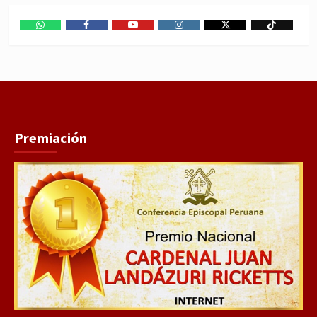
WhatsApp
Facebook
Youtube
Instagram
X
TikTok
Premiación