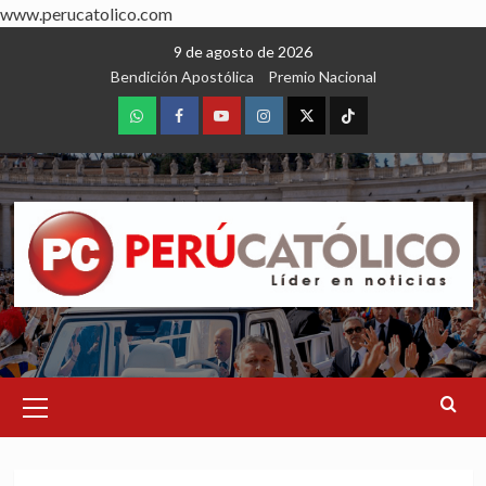
www.perucatolico.com
Skip
9 de agosto de 2026
to
Bendición Apostólica
Premio Nacional
content
WhatsApp
Facebook
Youtube
Instagram
X
TikTok
Primary
Menu