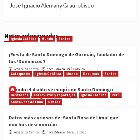
José Ignacio Alemany Grau, obispo
Notas relacionadas
Iglesia Católica
Mundo
Santos
¡Fiesta de Santo Domingo de Guzmán, fundador de
los ‘Dominicos’!
Redacción Central
hace 1 día en Perú Católico
Catequesis
Iglesia Católica
Mundo
Recursos
Santos
Cuando el diablo se enojó con Santo Domingo
Destacada
Entrevistas y reportajes
Iglesia Católica
Perú
Medios Católicos
hace 2 días en Perú Católico
Santa Rosa de Lima
Santos
Datos más curiosos de ‘Santa Rosa de Lima’ que
muchos desconocían
Redacción Central
hace 2 días en Perú Católico