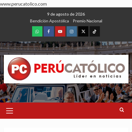
www.perucatolico.com
Skip
9 de agosto de 2026
to
Bendición Apostólica
Premio Nacional
content
WhatsApp
Facebook
Youtube
Instagram
X
TikTok
Primary
Menu