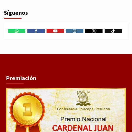
Síguenos
WhatsApp
Facebook
Youtube
Instagram
X
TikTok
Premiación