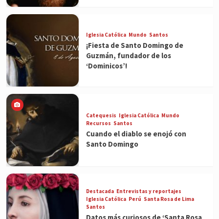
Iglesia Católica
Mundo
Santos
¡Fiesta de Santo Domingo de
Guzmán, fundador de los
‘Dominicos’!
Catequesis
Iglesia Católica
Mundo
Recursos
Santos
Cuando el diablo se enojó con
Santo Domingo
Destacada
Entrevistas y reportajes
Iglesia Católica
Perú
Santa Rosa de Lima
Santos
Datos más curiosos de ‘Santa Rosa