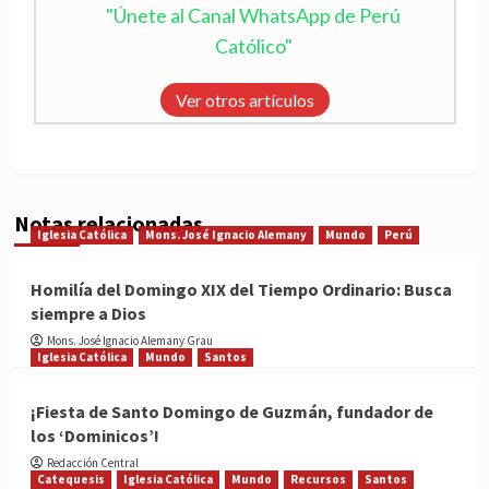
"Únete al Canal WhatsApp de Perú
Católico"
Ver otros artículos
Notas relacionadas
Iglesia Católica
Mons. José Ignacio Alemany
Mundo
Perú
Homilía del Domingo XIX del Tiempo Ordinario: Busca
siempre a Dios
Mons. José Ignacio Alemany Grau
Iglesia Católica
Mundo
Santos
¡Fiesta de Santo Domingo de Guzmán, fundador de
los ‘Dominicos’!
Redacción Central
Catequesis
Iglesia Católica
Mundo
Recursos
Santos