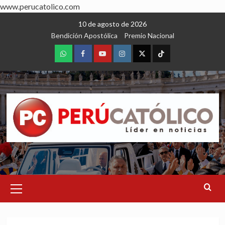
www.perucatolico.com
Skip
10 de agosto de 2026
to
Bendición Apostólica
Premio Nacional
content
WhatsApp
Facebook
Youtube
Instagram
X
TikTok
Primary
Menu