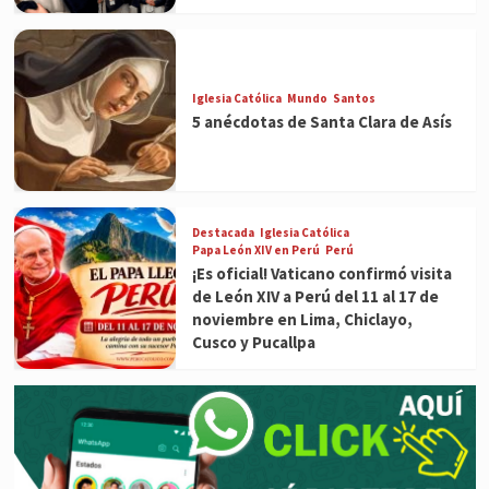
Iglesia Católica
Mundo
Santos
5 anécdotas de Santa Clara de Asís
Destacada
Iglesia Católica
Papa León XIV en Perú
Perú
¡Es oficial! Vaticano confirmó visita
de León XIV a Perú del 11 al 17 de
noviembre en Lima, Chiclayo,
Cusco y Pucallpa