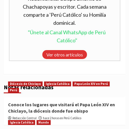
Chachapoyas y escritor. Cada semana
comparte a 'Perú Católico' su Homilía
dominical.
"Únete al Canal WhatsApp de Perú
Católico"
Ver otros artículos
Diócesis de Chiclayo
Iglesia Católica
Papa León XIV en Perú
Notas relacionadas
Perú
Conoce los lugares que visitará el Papa León XIV en
Chiclayo, la diócesis donde fue obispo
Redacción Central
hace 2 horas en Perú Católico
Iglesia Católica
Mundo