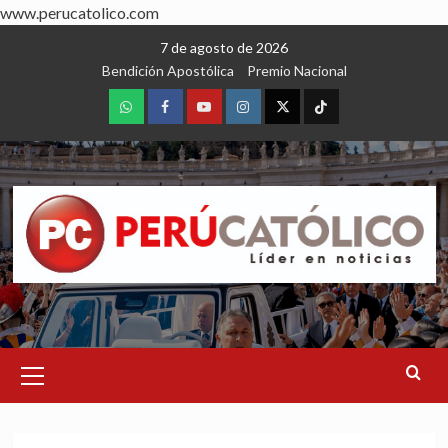
www.perucatolico.com
Skip
7 de agosto de 2026
to
Bendición Apostólica
Premio Nacional
content
WhatsApp
Facebook
Youtube
Instagram
X
TikTok
Primary
Menu