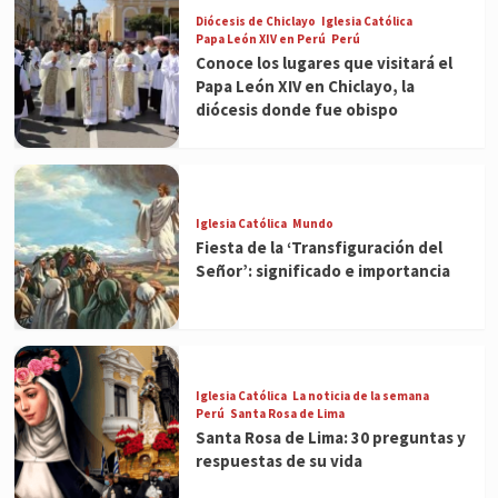
Diócesis de Chiclayo
Iglesia Católica
Papa León XIV en Perú
Perú
Conoce los lugares que visitará el
Papa León XIV en Chiclayo, la
diócesis donde fue obispo
Iglesia Católica
Mundo
Fiesta de la ‘Transfiguración del
Señor’: significado e importancia
Iglesia Católica
La noticia de la semana
Perú
Santa Rosa de Lima
Santa Rosa de Lima: 30 preguntas y
respuestas de su vida