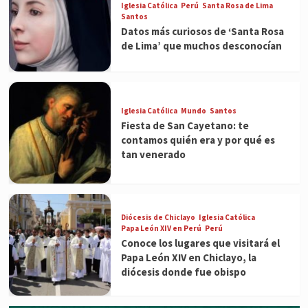
Iglesia Católica
Perú
Santa Rosa de Lima
Santos
Datos más curiosos de ‘Santa Rosa
de Lima’ que muchos desconocían
Iglesia Católica
Mundo
Santos
Fiesta de San Cayetano: te
contamos quién era y por qué es
tan venerado
Diócesis de Chiclayo
Iglesia Católica
Papa León XIV en Perú
Perú
Conoce los lugares que visitará el
Papa León XIV en Chiclayo, la
diócesis donde fue obispo