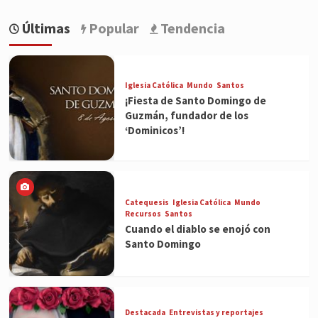
Últimas
Popular
Tendencia
Iglesia Católica
Mundo
Santos
¡Fiesta de Santo Domingo de
Guzmán, fundador de los
‘Dominicos’!
Catequesis
Iglesia Católica
Mundo
Recursos
Santos
Cuando el diablo se enojó con
Santo Domingo
Destacada
Entrevistas y reportajes