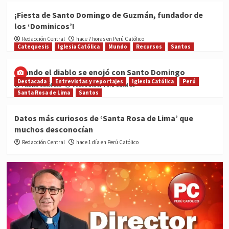
¡Fiesta de Santo Domingo de Guzmán, fundador de
los ‘Dominicos’!
Redacción Central
hace 7 horas en Perú Católico
Catequesis
Iglesia Católica
Mundo
Recursos
Santos
Cuando el diablo se enojó con Santo Domingo
Destacada
Entrevistas y reportajes
Iglesia Católica
Perú
Medios Católicos
hace 1 día en Perú Católico
Santa Rosa de Lima
Santos
Datos más curiosos de ‘Santa Rosa de Lima’ que
muchos desconocían
Redacción Central
hace 1 día en Perú Católico