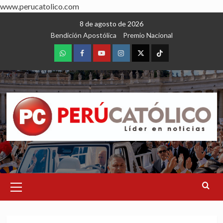
www.perucatolico.com
Skip
8 de agosto de 2026
to
Bendición Apostólica
Premio Nacional
content
WhatsApp
Facebook
Youtube
Instagram
X
TikTok
Primary
Menu