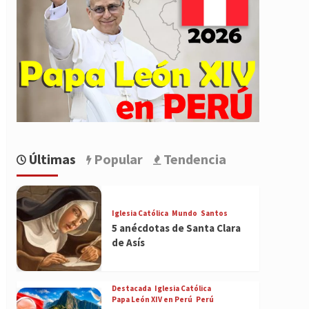
Últimas
Popular
Tendencia
Iglesia Católica
Mundo
Santos
5 anécdotas de Santa Clara
de Asís
Destacada
Iglesia Católica
Papa León XIV en Perú
Perú