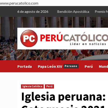
www.perucatolico.com
Skip
6 de agosto de 2026
Bendición Apostólica
Premio N
to
content
Portada
Papa León XIV
Perú
Mun
Peruano
Iglesia Católica
Perú
Iglesia peruana