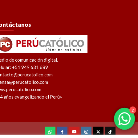
ontáctanos
dio de comunicación digital.
lular: +51 949 631 689
ntacto@perucatolico.com
ensa@perucatolico.com
w.perucatolico.com
4 años evangelizando el Perú»
2
WhatsApp
Facebook
Youtube
Instagram
X
TikTok