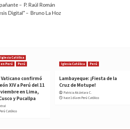
pañante – P. Raúl Román
sis Digital” – Bruno La Hoz
Iglesia Católica
 en Perú
Perú
Iglesia Católica
Perú
l! Vaticano confirmó
Lambayeque: ¡Fiesta de la
León XIV a Perú del 11
Cruz de Motupe!
noviembre en Lima,
Patricia Alcántara C.
Cusco y Pucallpa
hace 1 día en Perú Católico
ntral
Perú Católico