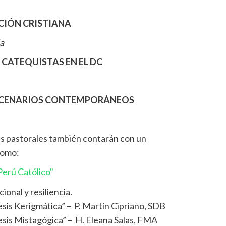
ACIÓN CRISTIANA
a
 CATEQUISTAS EN EL DC
ESCENARIOS CONTEMPORÁNEOS
es pastorales también contarán con un
como:
erú Católico"
ional y resiliencia.
sis Kerigmática” – P. Martín Cipriano, SDB
sis Mistagógica” – H. Eleana Salas, FMA