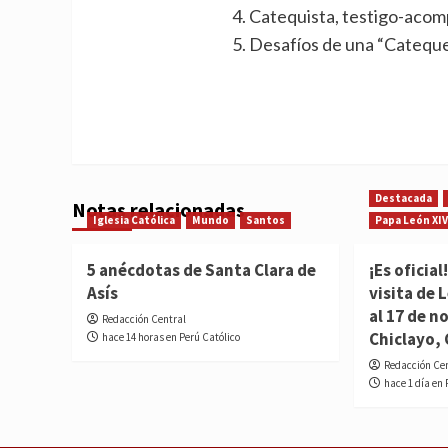
Catequista, testigo-acom
Desafíos de una “Cateque
Destacada
Notas relacionadas
Iglesia Católica
Mundo
Santos
Papa León XIV
5 anécdotas de Santa Clara de
¡Es oficia
Asís
visita de 
al 17 de 
Redacción Central
Chiclayo, 
hace 14 horas en Perú Católico
Redacción Ce
hace 1 día en 