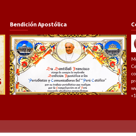
Bendición Apostólica
C
Me
Ce
co
pr
ww
«1