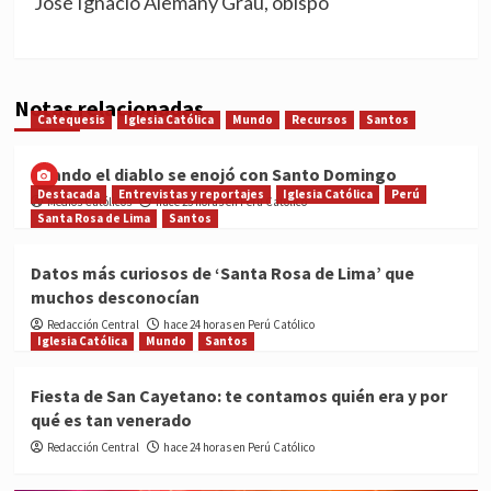
José Ignacio Alemany Grau, obispo
Notas relacionadas
Catequesis
Iglesia Católica
Mundo
Recursos
Santos
Cuando el diablo se enojó con Santo Domingo
Destacada
Entrevistas y reportajes
Iglesia Católica
Perú
Medios Católicos
hace 23 horas en Perú Católico
Santa Rosa de Lima
Santos
Datos más curiosos de ‘Santa Rosa de Lima’ que
muchos desconocían
Redacción Central
hace 24 horas en Perú Católico
Iglesia Católica
Mundo
Santos
Fiesta de San Cayetano: te contamos quién era y por
qué es tan venerado
Redacción Central
hace 24 horas en Perú Católico