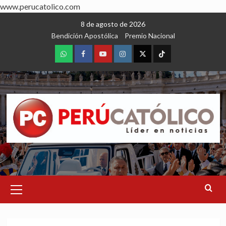
www.perucatolico.com
Skip
8 de agosto de 2026
to
Bendición Apostólica
Premio Nacional
content
WhatsApp
Facebook
Youtube
Instagram
X
TikTok
Primary
Menu