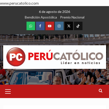
www.perucatolico.com
Skip
6 de agosto de 2026
to
Bendición Apostólica
Premio Nacional
content
WhatsApp
Facebook
Youtube
Instagram
X
TikTok
Primary
Menu