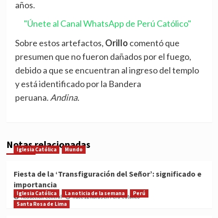
años.
"Únete al Canal WhatsApp de Perú Católico"
Sobre estos artefactos,
Orillo
comentó que
presumen que no fueron dañados por el fuego,
debido a que se encuentran al ingreso del templo
y está identificado por la Bandera
peruana.
Andina.
Notas relacionadas
Iglesia Católica
Mundo
Fiesta de la ‘Transfiguración del Señor’: significado e
importancia
Iglesia Católica
La noticia de la semana
Perú
Redacción Central
hace 12 horas en Perú Católico
Santa Rosa de Lima