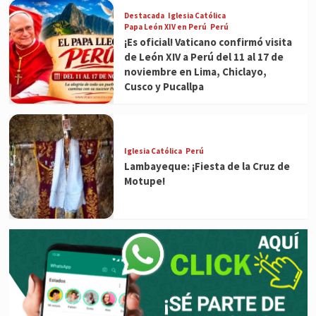
Destacada
Iglesia Católica
Papa León XIV en Perú
Perú
¡Es oficial! Vaticano confirmó visita
de León XIV a Perú del 11 al 17 de
noviembre en Lima, Chiclayo,
Cusco y Pucallpa
Iglesia Católica
Perú
Lambayeque: ¡Fiesta de la Cruz de
Motupe!