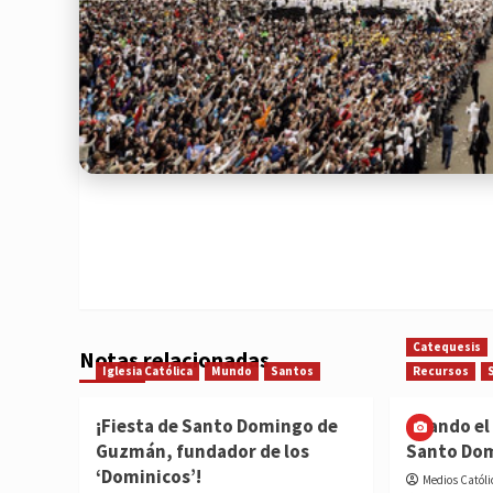
Catequesis
Notas relacionadas
Iglesia Católica
Mundo
Santos
Recursos
¡Fiesta de Santo Domingo de
Cuando el 
Guzmán, fundador de los
Santo Do
‘Dominicos’!
Medios Católi