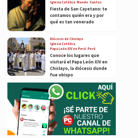
Iglesia Católica
Mundo
Santos
Fiesta de San Cayetano: te
contamos quién era y por
qué es tan venerado
Diócesis de Chiclayo
Iglesia Católica
Papa León XIV en Perú
Perú
Conoce los lugares que
visitará el Papa León XIV en
Chiclayo, la diócesis donde
fue obispo