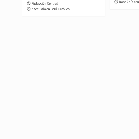
hace 2 días en
Redacción Central
hace 1 día en Perú Católico