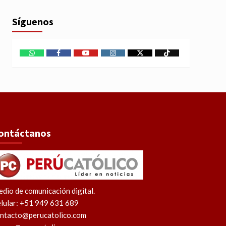
Síguenos
WhatsApp
Facebook
Youtube
Instagram
X
TikTok
ontáctanos
dio de comunicación digital.
lular: +51 949 631 689
ntacto@perucatolico.com