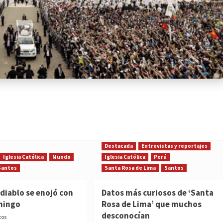
Destacada
Entrevistas y reportajes
Iglesia Católica
Mundo
Iglesia Católica
Perú
Santos
Santa Rosa de Lima
Santos
diablo se enojó con
Datos más curiosos de ‘Santa
mingo
Rosa de Lima’ que muchos
desconocían
cos