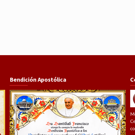
Bendición Apostólica
C
Me
Ce
co