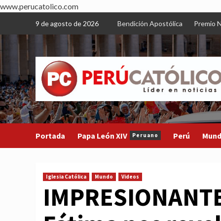
www.perucatolico.com
Skip
9 de agosto de 2026
Bendición Apostólica
Premio N
to
content
Portada
Papa León XIV
Perú
Mun
Peruano
Iglesia Católica
Mundo
Videos
IMPRESIONANTE: