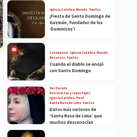
Iglesia Católica
Mundo
Santos
¡Fiesta de Santo Domingo de
Guzmán, fundador de los
‘Dominicos’!
Catequesis
Iglesia Católica
Mundo
Recursos
Santos
Cuando el diablo se enojó
con Santo Domingo
Destacada
Entrevistas y reportajes
Iglesia Católica
Perú
Santa Rosa de Lima
Santos
Datos más curiosos de
‘Santa Rosa de Lima’ que
muchos desconocían