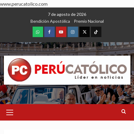
www.perucatolico.com
Skip
7 de agosto de 2026
to
Bendición Apostólica
Premio Nacional
content
WhatsApp
Facebook
Youtube
Instagram
X
TikTok
Primary
Menu