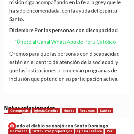
misión siga acompañando en la fe a la grey que le
ha sido encomendada, con la ayuda del Espíritu
Santo.
Diciembre Por las personas con discapacidad
"Únete al Canal WhatsApp de Perú Católico"
Oremos para que las personas con discapacidad
estén en el centro de atención de la sociedad, y
que las instituciones promuevan programas de
inclusión que potencien su participación activa.
Notas relacionadas
Catequesis
Iglesia Católica
Mundo
Recursos
Santos
Cuando el diablo se enojó con Santo Domingo
Destacada
Entrevistas y reportajes
Iglesia Católica
Perú
Medios Católicos
hace 2 horas en Perú Católico