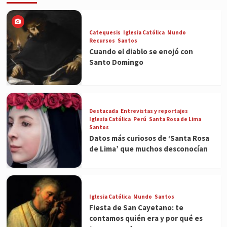
Catequesis
Iglesia Católica
Mundo
Recursos
Santos
Cuando el diablo se enojó con
Santo Domingo
Destacada
Entrevistas y reportajes
Iglesia Católica
Perú
Santa Rosa de Lima
Santos
Datos más curiosos de ‘Santa Rosa
de Lima’ que muchos desconocían
Iglesia Católica
Mundo
Santos
Fiesta de San Cayetano: te
contamos quién era y por qué es