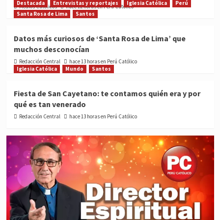
Destacada
Entrevistas y reportajes
Iglesia Católica
Perú
Medios Católicos
hace 12 horas en Perú Católico
Santa Rosa de Lima
Santos
Datos más curiosos de ‘Santa Rosa de Lima’ que
muchos desconocían
Redacción Central
hace 13 horas en Perú Católico
Iglesia Católica
Mundo
Santos
Fiesta de San Cayetano: te contamos quién era y por
qué es tan venerado
Redacción Central
hace 13 horas en Perú Católico