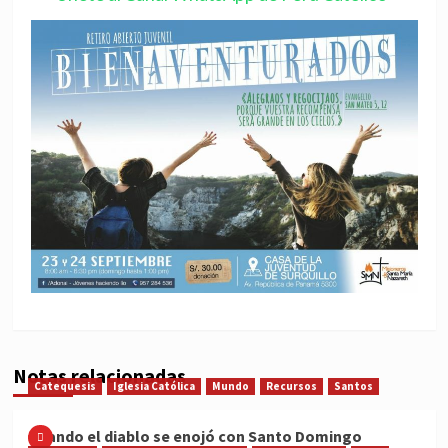
Notas relacionadas
Catequesis
Iglesia Católica
Mundo
Recursos
Santos
Cuando el diablo se enojó con Santo Domingo