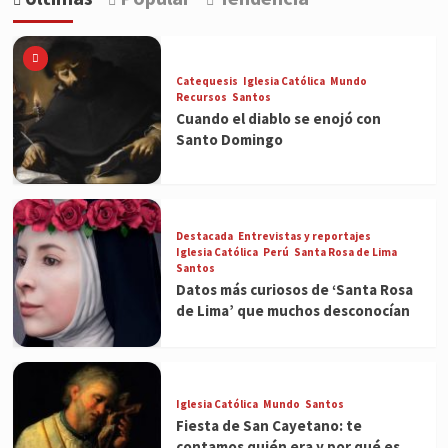
Catequesis
Iglesia Católica
Mundo
Recursos
Santos
Cuando el diablo se enojó con
Santo Domingo
Destacada
Entrevistas y reportajes
Iglesia Católica
Perú
Santa Rosa de Lima
Santos
Datos más curiosos de ‘Santa Rosa
de Lima’ que muchos desconocían
Iglesia Católica
Mundo
Santos
Fiesta de San Cayetano: te
contamos quién era y por qué es