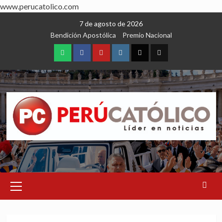
www.perucatolico.com
Skip
7 de agosto de 2026
to
Bendición Apostólica
Premio Nacional
content
WhatsApp
Facebook
Youtube
Instagram
X
TikTok
Primary
Menu