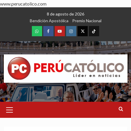
www.perucatolico.com
Skip
8 de agosto de 2026
to
Bendición Apostólica
Premio Nacional
content
WhatsApp
Facebook
Youtube
Instagram
X
TikTok
Primary
Menu