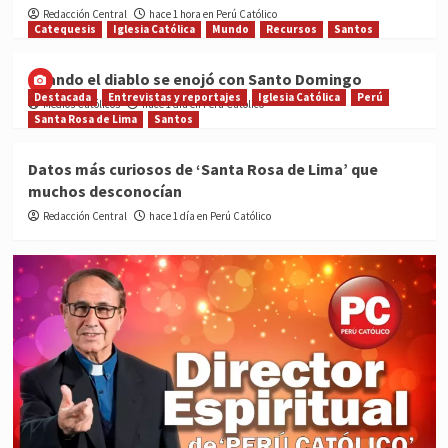
Redacción Central
hace 1 hora en Perú Católico
Catequesis
Iglesia Católica
Mundo
Recursos
Santos
Cuando el diablo se enojó con Santo Domingo
Destacada
Entrevistas y reportajes
Iglesia Católica
Perú
Medios Católicos
hace 1 día en Perú Católico
Santa Rosa de Lima
Santos
Datos más curiosos de ‘Santa Rosa de Lima’ que
muchos desconocían
Redacción Central
hace 1 día en Perú Católico