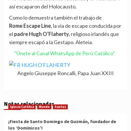
así escaparon del Holocausto.
Como lo demuestra también el trabajo de
Rome Escape Line,
la vía de escape conducida por
el
padre Hugh O’Flaherty,
religioso irlandés que
siempre escapó a la Gestapo. Aleteia.
"Únete al Canal WhatsApp de Perú Católico"
Angelo Giuseppe Roncalli, Papa Juan XXIII
Notas relacionadas
Iglesia Católica
Mundo
Santos
¡Fiesta de Santo Domingo de Guzmán, fundador de
los ‘Dominicos’!