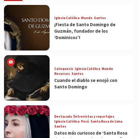
Iglesia Católica
Mundo
Santos
¡Fiesta de Santo Domingo de
Guzmán, fundador de los
‘Dominicos’!
Catequesis
Iglesia Católica
Mundo
Recursos
Santos
Cuando el diablo se enojó con
Santo Domingo
Destacada
Entrevistas y reportajes
Iglesia Católica
Perú
Santa Rosa de Lima
Santos
Datos más curiosos de ‘Santa Rosa