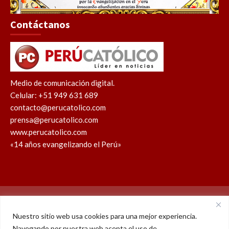
Contáctanos
Medio de comunicación digital.
Celular: +51 949 631 689
contacto@perucatolico.com
prensa@perucatolico.com
www.perucatolico.com
«14 años evangelizando el Perú»
Política de cookies
Política de privacidad
Nuestro sitio web usa cookies para una mejor experiencia.
Navegando por nuestra web acepta el uso de
WhatsApp
Facebook
Youtube
Instagram
X
TikTok