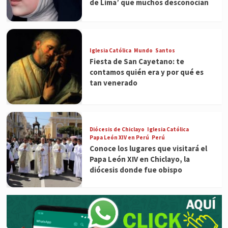
de Lima’ que muchos desconocían
Iglesia Católica
Mundo
Santos
Fiesta de San Cayetano: te
contamos quién era y por qué es
tan venerado
Diócesis de Chiclayo
Iglesia Católica
Papa León XIV en Perú
Perú
Conoce los lugares que visitará el
Papa León XIV en Chiclayo, la
diócesis donde fue obispo