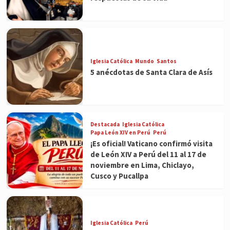
Iglesia Católica
Mundo
Santos
5 anécdotas de Santa Clara de Asís
Destacada
Iglesia Católica
Papa León XIV en Perú
Perú
¡Es oficial! Vaticano confirmó visita
de León XIV a Perú del 11 al 17 de
noviembre en Lima, Chiclayo,
Cusco y Pucallpa
Iglesia Católica
Perú