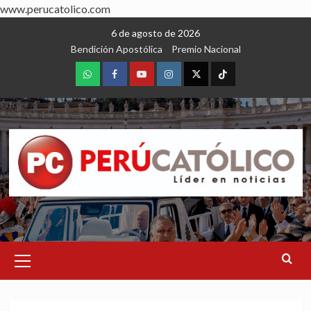
www.perucatolico.com
Skip
6 de agosto de 2026
to
Bendición Apostólica
Premio Nacional
content
WhatsApp
Facebook
Youtube
Instagram
X
TikTok
Primary
Menu