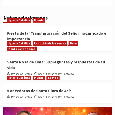
Notas relacionadas
Iglesia Católica
Mundo
Fiesta de la ‘Transfiguración del Señor’: significado e
importancia
Iglesia Católica
La noticia de la semana
Perú
Redacción Central
hace 14 horas en Perú Católico
Santa Rosa de Lima
Santa Rosa de Lima: 30 preguntas y respuestas de su
vida
Redacción Central
hace 14 horas en Perú Católico
Iglesia Católica
Mundo
Santos
5 anécdotas de Santa Clara de Asís
Redacción Central
hace 18 horas en Perú Católico