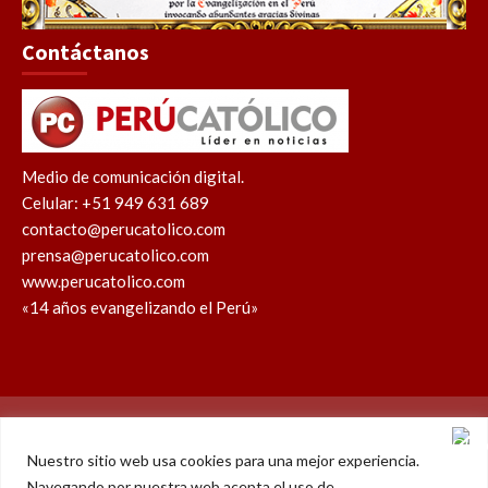
Contáctanos
Medio de comunicación digital.
Celular: +51 949 631 689
contacto@perucatolico.com
prensa@perucatolico.com
www.perucatolico.com
«14 años evangelizando el Perú»
Política de cookies
Política de privacidad
Nuestro sitio web usa cookies para una mejor experiencia.
Navegando por nuestra web acepta el uso de
WhatsApp
Facebook
Youtube
Instagram
X
TikTok