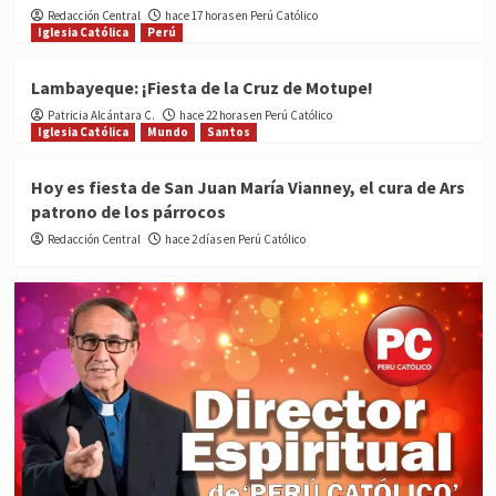
Redacción Central
hace 17 horas en Perú Católico
Iglesia Católica
Perú
Lambayeque: ¡Fiesta de la Cruz de Motupe!
Patricia Alcántara C.
hace 22 horas en Perú Católico
Iglesia Católica
Mundo
Santos
Hoy es fiesta de San Juan María Vianney, el cura de Ars
patrono de los párrocos
Redacción Central
hace 2 días en Perú Católico