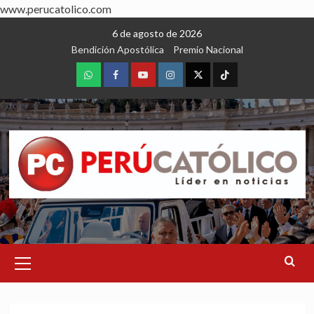
www.perucatolico.com
Skip
6 de agosto de 2026
to
Bendición Apostólica
Premio Nacional
content
WhatsApp
Facebook
Youtube
Instagram
X
TikTok
Primary
Menu