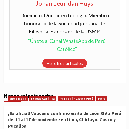
Johan Leuridan Huys
Dominico. Doctor en teología. Miembro
honorario de la Sociedad peruana de
Filosofía. Ex decano de la USMP.
"Únete al Canal WhatsApp de Perú
Católico"
Ver otros artículos
Notas relacionadas
Destacada
Iglesia Católica
Papa León XIV en Perú
Perú
¡Es oficial! Vaticano confirmó visita de León XIV a Perú
del 11 al 17 de noviembre en Lima, Chiclayo, Cusco y
Pucallpa