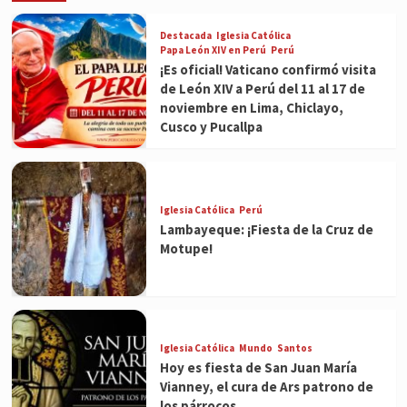
Destacada
Iglesia Católica
Papa León XIV en Perú
Perú
¡Es oficial! Vaticano confirmó visita
de León XIV a Perú del 11 al 17 de
noviembre en Lima, Chiclayo,
Cusco y Pucallpa
Iglesia Católica
Perú
Lambayeque: ¡Fiesta de la Cruz de
Motupe!
Iglesia Católica
Mundo
Santos
Hoy es fiesta de San Juan María
Vianney, el cura de Ars patrono de
los párrocos