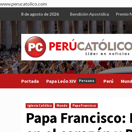
www.perucatolico.com
Skip
8 de agosto de 2026
Bendición Apostólica
Premio N
to
content
Portada
Papa León XIV
Perú
Mun
Peruano
Iglesia Católica
Mundo
Papa Francisco
Papa Francisco: