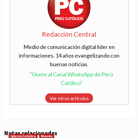
Redacción Central
Medio de comunicación digital líder en
informaciones. 14 años evangelizando con
buenas noticias.
"Únete al Canal WhatsApp de Perú
Católico"
Ver otros artículos
Notas relacionadas
Iglesia Católica
Mundo