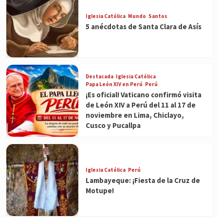
Iglesia Católica
Mundo
Santos
5 anécdotas de Santa Clara de Asís
Destacada
Iglesia Católica
Papa León XIV en Perú
Perú
¡Es oficial! Vaticano confirmó visita
de León XIV a Perú del 11 al 17 de
noviembre en Lima, Chiclayo,
Cusco y Pucallpa
Iglesia Católica
Perú
Lambayeque: ¡Fiesta de la Cruz de
Motupe!