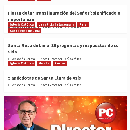
Fiesta de la ‘Transfiguración del Señor’: significado e
importancia
Iglesia Católica
La noticia de la semana
Perú
Redacción Central
hace 11 horas en Perú Católico
Santa Rosa de Lima
Santa Rosa de Lima: 30 preguntas y respuestas de su
vida
Redacción Central
hace 11 horas en Perú Católico
Iglesia Católica
Mundo
Santos
5 anécdotas de Santa Clara de Asís
Redacción Central
hace 15 horas en Perú Católico