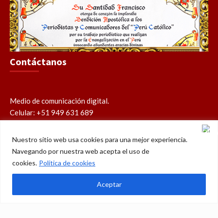
Contáctanos
Medio de comunicación digital.
Celular: +51 949 631 689
contacto@perucatolico.com
prensa@perucatolico.com
Nuestro sitio web usa cookies para una mejor experiencia.
www.perucatolico.com
Navegando por nuestra web acepta el uso de
«14 años evangelizando el Perú»
cookies.
Política de cookies
Aceptar
Política de cookies
Política de privacidad