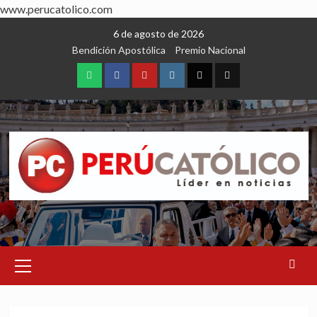
www.perucatolico.com
Skip
6 de agosto de 2026
to
Bendición Apostólica
Premio Nacional
content
WhatsApp
Facebook
Youtube
Instagram
X
TikTok
Primary
Menu