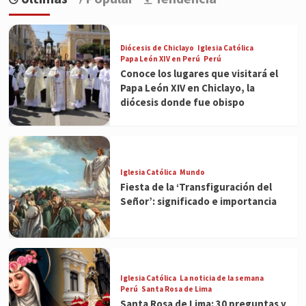
Diócesis de Chiclayo
Iglesia Católica
Papa León XIV en Perú
Perú
Conoce los lugares que visitará el
Papa León XIV en Chiclayo, la
diócesis donde fue obispo
Iglesia Católica
Mundo
Fiesta de la ‘Transfiguración del
Señor’: significado e importancia
Iglesia Católica
La noticia de la semana
Perú
Santa Rosa de Lima
Santa Rosa de Lima: 30 preguntas y