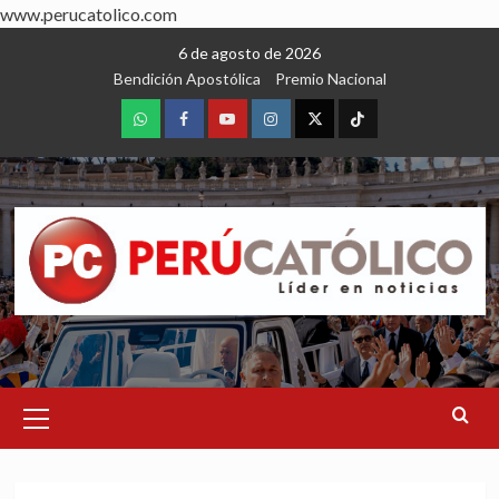
www.perucatolico.com
Skip
6 de agosto de 2026
to
Bendición Apostólica
Premio Nacional
content
WhatsApp
Facebook
Youtube
Instagram
X
TikTok
Primary
Menu