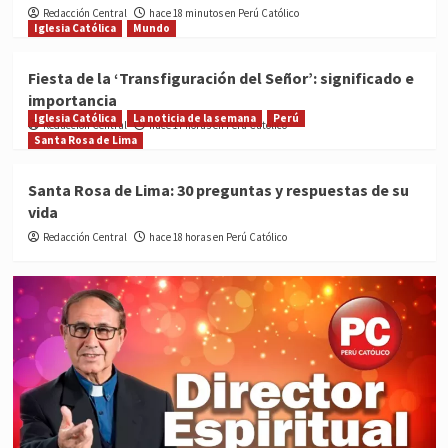
Redacción Central
hace 18 minutos en Perú Católico
Iglesia Católica
Mundo
Fiesta de la ‘Transfiguración del Señor’: significado e
importancia
Iglesia Católica
La noticia de la semana
Perú
Redacción Central
hace 17 horas en Perú Católico
Santa Rosa de Lima
Santa Rosa de Lima: 30 preguntas y respuestas de su
vida
Redacción Central
hace 18 horas en Perú Católico