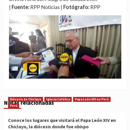
|
Fuente:
RPP Noticias |
Fotógrafo:
RPP
Diócesis de Chiclayo
Iglesia Católica
Papa León XIV en Perú
Notas relacionadas
Perú
Conoce los lugares que visitará el Papa León XIV en
Chiclayo, la diócesis donde fue obispo