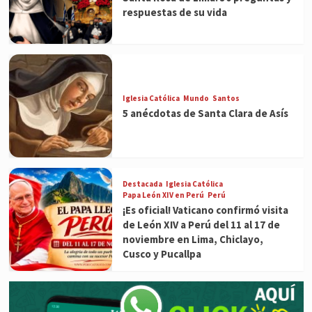
respuestas de su vida
Iglesia Católica
Mundo
Santos
5 anécdotas de Santa Clara de Asís
Destacada
Iglesia Católica
Papa León XIV en Perú
Perú
¡Es oficial! Vaticano confirmó visita
de León XIV a Perú del 11 al 17 de
noviembre en Lima, Chiclayo,
Cusco y Pucallpa