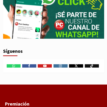
Síguenos
WhatsApp
Facebook
Youtube
Instagram
X
TikTok
Premiación