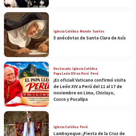
Iglesia Católica
Mundo
Santos
5 anécdotas de Santa Clara de Asís
Destacada
Iglesia Católica
Papa León XIV en Perú
Perú
¡Es oficial! Vaticano confirmó visita
de León XIV a Perú del 11 al 17 de
noviembre en Lima, Chiclayo,
Cusco y Pucallpa
Iglesia Católica
Perú
Lambayeque: ¡Fiesta de la Cruz de