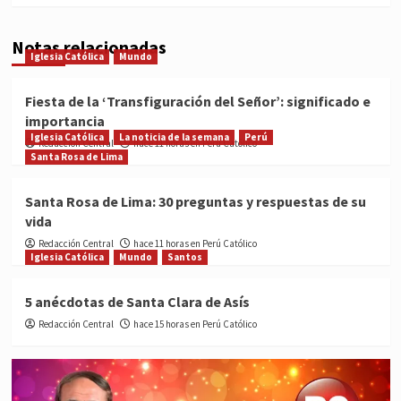
Notas relacionadas
Iglesia Católica
Mundo
Fiesta de la ‘Transfiguración del Señor’: significado e
importancia
Iglesia Católica
La noticia de la semana
Perú
Redacción Central
hace 11 horas en Perú Católico
Santa Rosa de Lima
Santa Rosa de Lima: 30 preguntas y respuestas de su
vida
Redacción Central
hace 11 horas en Perú Católico
Iglesia Católica
Mundo
Santos
5 anécdotas de Santa Clara de Asís
Redacción Central
hace 15 horas en Perú Católico