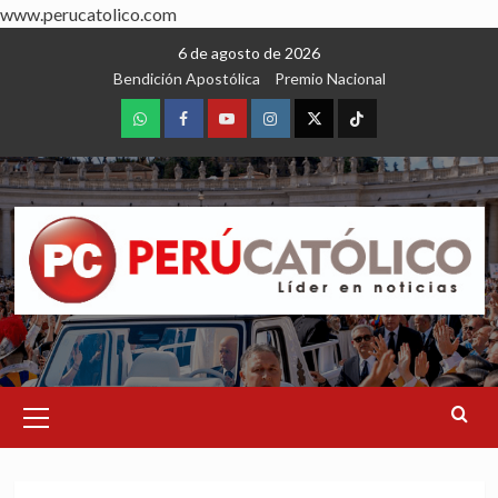
www.perucatolico.com
Skip
6 de agosto de 2026
to
Bendición Apostólica
Premio Nacional
content
WhatsApp
Facebook
Youtube
Instagram
X
TikTok
Primary
Menu