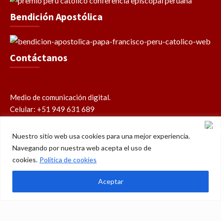
Bendición Apostólica
Contáctanos
Medio de comunicación digital.
Celular: +51 949 631 689
contacto@perucatolico.com
prensa@perucatolico.com
Nuestro sitio web usa cookies para una mejor experiencia.
www.perucatolico.com
Navegando por nuestra web acepta el uso de
«14 años evangelizando el Perú»
cookies.
Política de cookies
Aceptar
Política de cookies
Política de privacidad