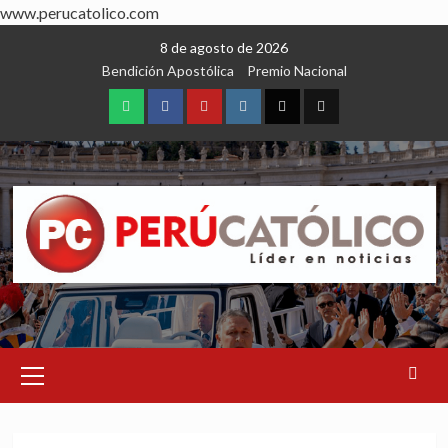
www.perucatolico.com
Skip
8 de agosto de 2026
to
Bendición Apostólica
Premio Nacional
content
WhatsApp
Facebook
Youtube
Instagram
X
TikTok
Primary
Menu