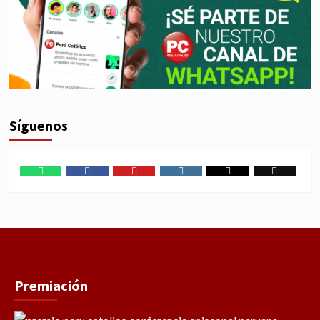
Síguenos
WhatsApp
Facebook
Youtube
Instagram
X
TikTok
Premiación