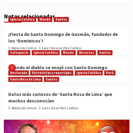
Notas relacionadas
Iglesia Católica
Mundo
Santos
¡Fiesta de Santo Domingo de Guzmán, fundador de
los ‘Dominicos’!
Redacción Central
hace 2 horas en Perú Católico
Catequesis
Iglesia Católica
Mundo
Recursos
Santos
Cuando el diablo se enojó con Santo Domingo
Destacada
Entrevistas y reportajes
Iglesia Católica
Perú
Medios Católicos
hace 1 día en Perú Católico
Santa Rosa de Lima
Santos
Datos más curiosos de ‘Santa Rosa de Lima’ que
muchos desconocían
Redacción Central
hace 1 día en Perú Católico