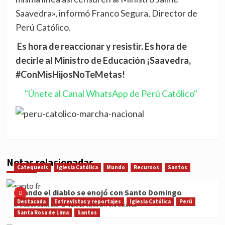
Saavedra», informó Franco Segura, Director de
Perú Católico.
Es hora de reaccionar y resistir. Es hora de
decirle al Ministro de Educación ¡Saavedra,
#ConMisHijosNoTeMetas!
"Únete al Canal WhatsApp de Perú Católico"
Notas relacionadas
Catequesis
Iglesia Católica
Mundo
Recursos
Santos
Cuando el diablo se enojó con Santo Domingo
Destacada
Entrevistas y reportajes
Iglesia Católica
Perú
Medios Católicos
hace 11 horas en Perú Católico
Santa Rosa de Lima
Santos