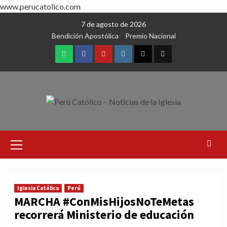
www.perucatolico.com
Skip
7 de agosto de 2026
to
Bendición Apostólica
Premio Nacional
content
WhatsApp
Facebook
Youtube
Instagram
X
TikTok
Primary
Menu
Iglesia Católica
Perú
MARCHA #ConMisHijosNoTeMetas
recorrerá Ministerio de educación