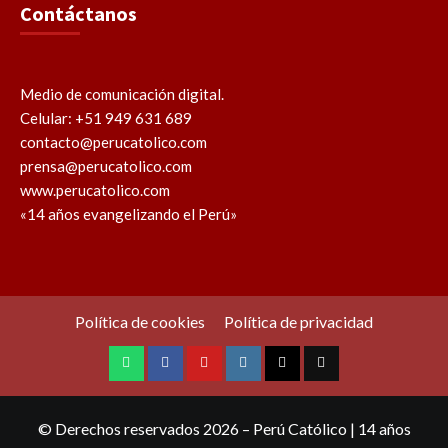
Contáctanos
Medio de comunicación digital.
Celular: +51 949 631 689
contacto@perucatolico.com
prensa@perucatolico.com
www.perucatolico.com
«14 años evangelizando el Perú»
Política de cookies
Política de privacidad
WhatsApp
Facebook
Youtube
Instagram
X
TikTok
© Derechos reservados 2026 – Perú Católico | 14 años