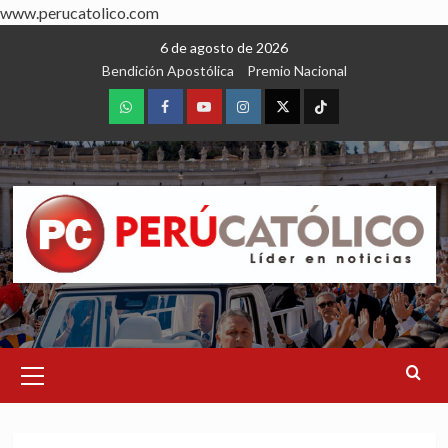
www.perucatolico.com
Skip
6 de agosto de 2026
to
Bendición Apostólica
Premio Nacional
content
WhatsApp
Facebook
Youtube
Instagram
X
TikTok
Primary
Menu