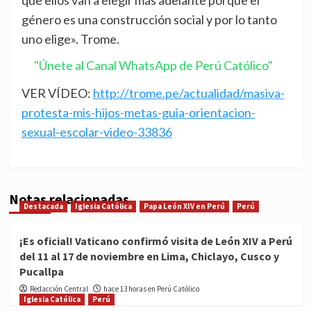
que ellos van a elegir más adelante porque el
género es una construcción social y por lo tanto
uno elige». Trome.
"Únete al Canal WhatsApp de Perú Católico"
VER VÍDEO:
http://trome.pe/actualidad/masiva-
protesta-mis-hijos-metas-guia-orientacion-
sexual-escolar-video-33836
Notas relacionadas
Destacada
Iglesia Católica
Papa León XIV en Perú
Perú
¡Es oficial! Vaticano confirmó visita de León XIV a Perú
del 11 al 17 de noviembre en Lima, Chiclayo, Cusco y
Pucallpa
Redacción Central
hace 13 horas en Perú Católico
Iglesia Católica
Perú