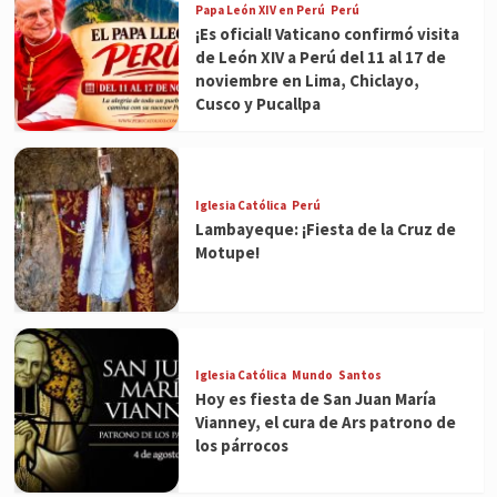
Papa León XIV en Perú
Perú
¡Es oficial! Vaticano confirmó visita
de León XIV a Perú del 11 al 17 de
noviembre en Lima, Chiclayo,
Cusco y Pucallpa
Iglesia Católica
Perú
Lambayeque: ¡Fiesta de la Cruz de
Motupe!
Iglesia Católica
Mundo
Santos
Hoy es fiesta de San Juan María
Vianney, el cura de Ars patrono de
los párrocos