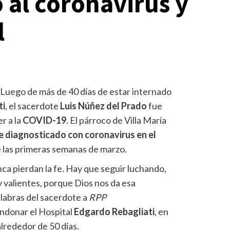
 al coronavirus y
l
- Luego de más de 40 días de estar internado
ti
, el sacerdote
Luis Núñez del Prado
fue
r a la
COVID-19
. El párroco de Villa María
te diagnosticado con coronavirus en el
 las primeras semanas de marzo.
ca pierdan la fe. Hay que seguir luchando,
y valientes, porque Dios nos da esa
alabras del sacerdote a
RPP
ndonar el Hospital
Edgardo Rebagliati
, en
lrededor de 50 días.