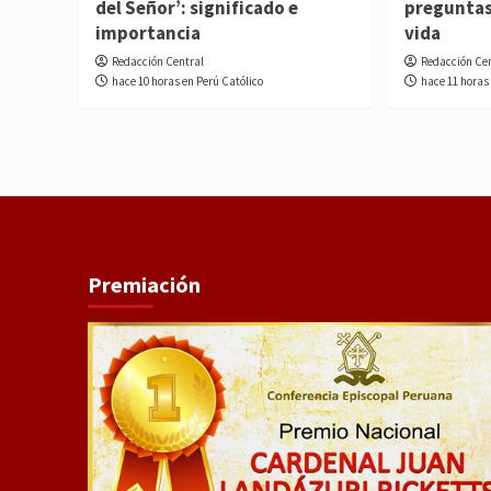
del Señor’: significado e
preguntas
importancia
vida
Redacción Central
Redacción Ce
hace 10 horas en Perú Católico
hace 11 horas
Premiación