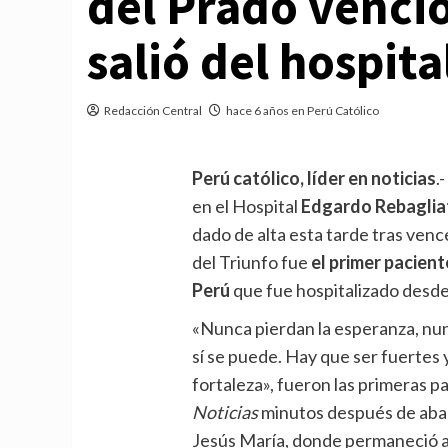
del Prado venció
salió del hospita
Redacción Central
hace 6 años en Perú Católico
Perú católico, líder en noticias
.
en el Hospital
Edgardo Rebaglia
dado de alta esta tarde tras vence
del Triunfo fue
el primer pacien
Perú
que fue hospitalizado desde
«Nunca pierdan la esperanza, nun
sí se puede. Hay que ser fuertes 
fortaleza», fueron las primeras p
Noticias
minutos después de aba
Jesús María, donde permaneció a