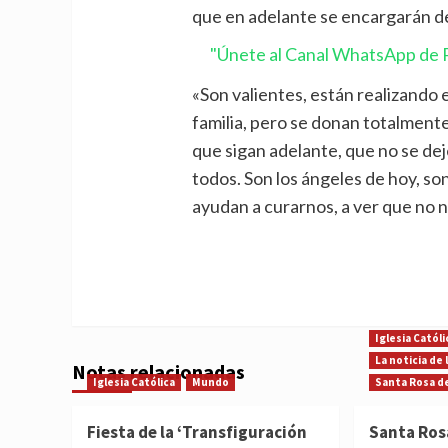
que en adelante se encargarán de
"Únete al Canal WhatsApp de P
«Son valientes, están realizando 
familia, pero se donan totalmente
que sigan adelante, que no se dej
todos. Son los ángeles de hoy, son
ayudan a curarnos, a ver que no 
Iglesia Católi
La noticia de
Notas relacionadas
Iglesia Católica
Mundo
Santa Rosa d
Fiesta de la ‘Transfiguración
Santa Ros