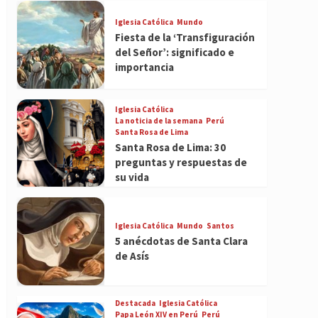
Iglesia Católica
Mundo
Fiesta de la ‘Transfiguración
del Señor’: significado e
importancia
Iglesia Católica
La noticia de la semana
Perú
Santa Rosa de Lima
Santa Rosa de Lima: 30
preguntas y respuestas de
su vida
Iglesia Católica
Mundo
Santos
5 anécdotas de Santa Clara
de Asís
Destacada
Iglesia Católica
Papa León XIV en Perú
Perú