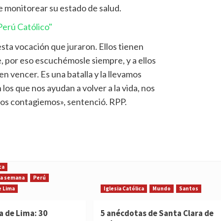
 monitorear su estado de salud.
erú Católico"
esta vocación que juraron. Ellos tienen
, por eso escuchémosle siempre, y a ellos
en vencer. Es una batalla y la llevamos
 los que nos ayudan a volver a la vida, nos
nos contagiemos», sentenció. RPP.
ca
 la semana
Perú
e Lima
Iglesia Católica
Mundo
Santos
a de Lima: 30
5 anécdotas de Santa Clara de