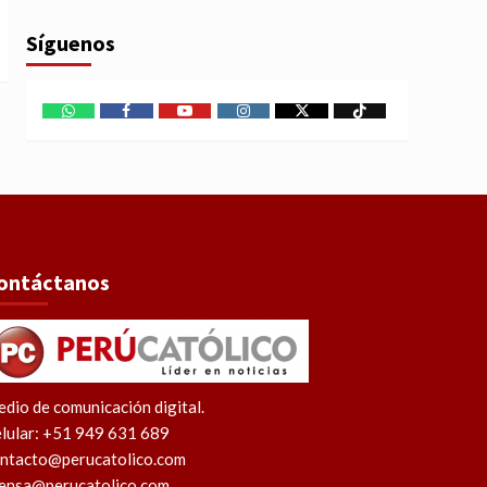
Síguenos
WhatsApp
Facebook
Youtube
Instagram
X
TikTok
ontáctanos
dio de comunicación digital.
lular: +51 949 631 689
ntacto@perucatolico.com
ensa@perucatolico.com