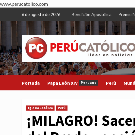
www.perucatolico.com
Skip
6 de agosto de 2026
Bendición Apostólica
Premio N
to
content
Portada
Papa León XIV
Perú
Mun
Peruano
Iglesia Católica
Perú
¡MILAGRO! Sace