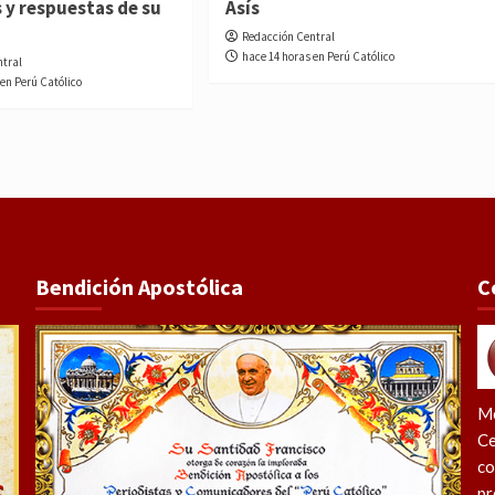
 y respuestas de su
Asís
Redacción Central
hace 14 horas en Perú Católico
ntral
 en Perú Católico
Bendición Apostólica
C
Me
Ce
co
pr