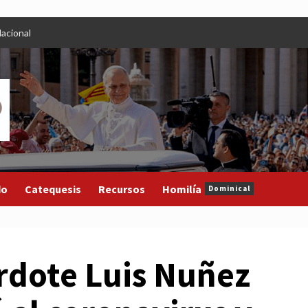
acional
do
Catequesis
Recursos
Homilía
Dominical
rdote Luis Nuñez